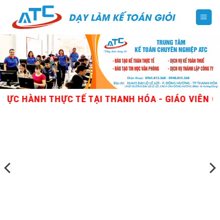
Skip
to
content
THỰC TẾ TẠI THANH HÓA - GIÁO VIÊN GIỎI, NHIỀ