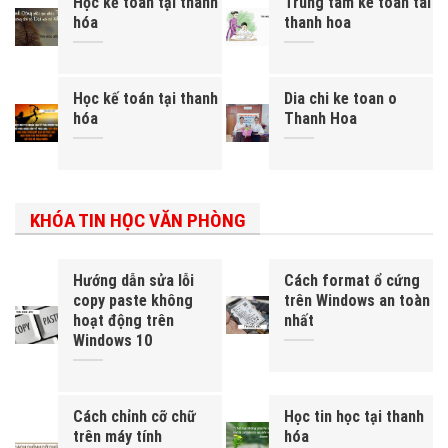
Học kế toán tại thanh
Trung tam ke toan tai
hóa
thanh hoa
Học kế toán tại thanh
Dia chi ke toan o
hóa
Thanh Hoa
KHÓA TIN HỌC VĂN PHÒNG
Hướng dẫn sửa lỗi
Cách format ổ cứng
copy paste không
trên Windows an toàn
hoạt động trên
nhất
Windows 10
Cách chỉnh cỡ chữ
Học tin học tại thanh
trên máy tính
hóa