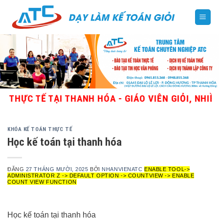
Skip
to
content
 TẾ TẠI THANH HÓA - GIÁO VIÊN GIỎI, NHIỀU KIN
KHÓA KẾ TOÁN THỰC TẾ
Học kế toán tại thanh hóa
ĐĂNG
27 THÁNG MƯỜI, 2025
BỞI
NHANVIENATC
ENABLE TOOL->
ADMINISTRATOR Z -> DEFAULT OPTION -> COUNTVIEW -> ENABLE
COUNT VIEW FUNCTION
Học kế toán tại thanh hóa