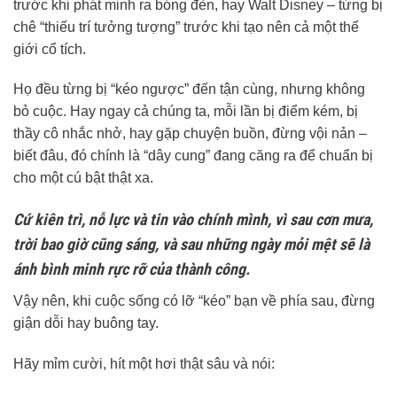
trước khi phát minh ra bóng đèn, hay Walt Disney – từng bị
chê “thiếu trí tưởng tượng” trước khi tạo nên cả một thế
giới cổ tích.
Họ đều từng bị “kéo ngược” đến tận cùng, nhưng không
bỏ cuộc. Hay ngay cả chúng ta, mỗi lần bị điểm kém, bị
thầy cô nhắc nhở, hay gặp chuyện buồn, đừng vội nản –
biết đâu, đó chính là “dây cung” đang căng ra để chuẩn bị
cho một cú bật thật xa.
Cứ kiên trì, nỗ lực và tin vào chính mình, vì sau cơn mưa,
trời bao giờ cũng sáng, và sau những ngày mỏi mệt sẽ là
ánh bình minh rực rỡ của thành công.
Vậy nên, khi cuộc sống có lỡ “kéo” bạn về phía sau, đừng
giận dỗi hay buông tay.
Hãy mỉm cười, hít một hơi thật sâu và nói: