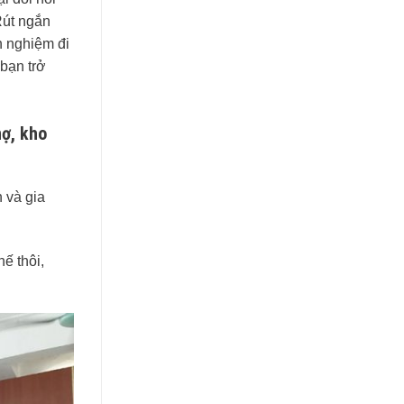
Rút ngắn
h nghiệm đi
 bạn trở
nợ, kho
h và gia
ế thôi,