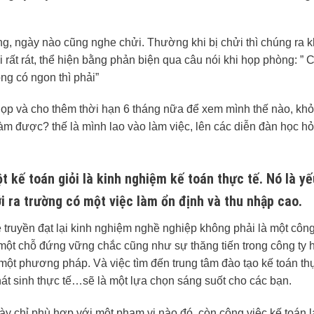
ống, ngày nào cũng nghe chửi. Thường khi bị chửi thì chúng ra 
rất rát, thể hiện bằng phản biện qua câu nói khi họp phòng: ” 
g có ngon thì phải”
ọp và cho thêm thời hạn 6 tháng nữa để xem mình thế nào, khỏi
làm được? thế là mình lao vào làm việc, lên các diễn đàn học hỏ
t kế toán giỏi là kinh nghiệm kế toán thực tế. Nó là yế
i ra trường có một việc làm ổn định và thu nhập cao.
 truyền đạt lại kinh nghiệm nghề nghiệp không phải là một côn
 một chỗ đứng vững chắc cũng như sự thăng tiến trong công ty 
ột phương pháp. Và việc tìm đến trung tâm đào tạo kế toán thực
t sinh thực tế…sẽ là một lựa chọn sáng suốt cho các bạn.
ày chỉ phù hợp với một phạm vi nào đó, còn công việc kế toán lạ