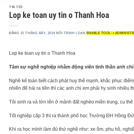
TIN TỨC
Lop ke toan uy tin o Thanh Hoa
ĐĂNG
15 THÁNG BẢY, 2024
BỞI
TRỊNH LOAN
ENABLE TOOL-> ADMINIST
Lop ke toan uy tin o Thanh Hoa
Tâm sự nghề nghiệp nhằm động viên tinh thần anh chị
Nghề kế toán biết cách phát huy thế mạnh, khắc phục điểm 
nhiên để hái ra tiền thì các anh chị em phải hy sinh nhiều t
Tôi sinh ra và lớn lên ở mảnh đất nghèo miền trung, cụ th
Tốt nghiệp cấp 3 thì ra thành phố học Trường ĐH Hồng Đứ
Khi ra học mình làm đủ thứ nghề như: xe ôm, phụ hồ, nghiê