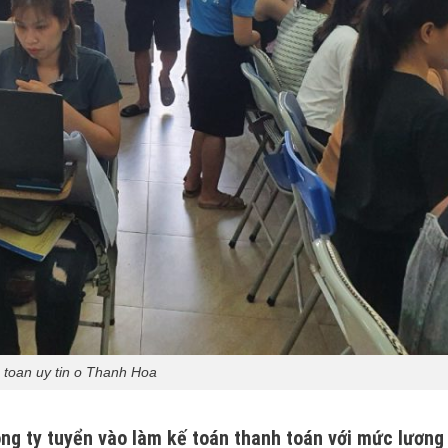
 toan uy tin o Thanh Hoa
ông ty tuyển vào làm kế toán thanh toán với mức lương