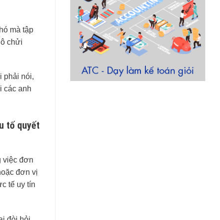
khó mà tập
Cô chửi
 phải nói,
i các anh
u tố quyết
g việc đơn
hoặc đơn vị
 tế uy tín
i đòi hỏi