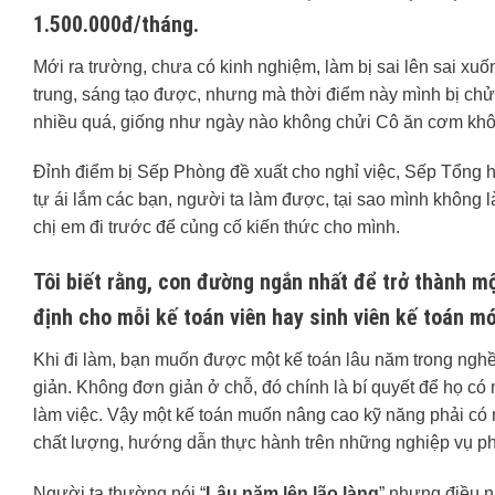
1.500.000đ/tháng.
Mới ra trường, chưa có kinh nghiệm, làm bị sai lên sai xu
trung, sáng tạo được, nhưng mà thời điểm này mình bị chửi 
nhiều quá, giống như ngày nào không chửi Cô ăn cơm khôn
Đỉnh điểm bị Sếp Phòng đề xuất cho nghỉ việc, Sếp Tổng h
tự ái lắm các bạn, người ta làm được, tại sao mình không 
chị em đi trước để củng cố kiến thức cho mình.
Tôi biết rằng, con đường ngắn nhất để trở thành mộ
định cho mỗi kế toán viên hay sinh viên kế toán mớ
Khi đi làm, bạn muốn được một kế toán lâu năm trong nghề
giản. Không đơn giản ở chỗ, đó chính là bí quyết để họ có
làm việc. Vậy một kế toán muốn nâng cao kỹ năng phải có m
chất lượng, hướng dẫn thực hành trên những nghiệp vụ phá
Người ta thường nói “
Lâu năm lên lão làng
” nhưng điều n