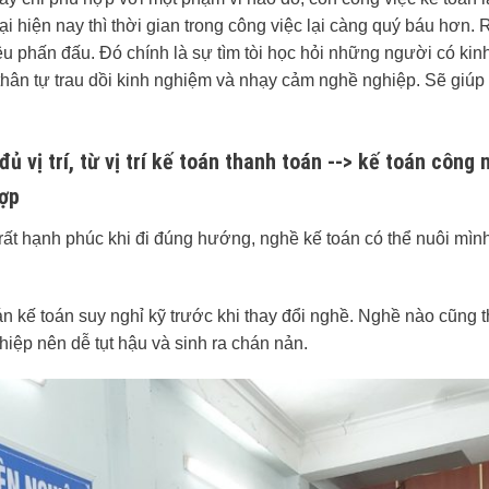
i hiện nay thì thời gian trong công việc lại càng quý báu hơn. 
êu phấn đấu. Đó chính là sự tìm tòi học hỏi những người có kin
 thân tự trau dồi kinh nghiệm và nhạy cảm nghề nghiệp. Sẽ giúp
ủ vị trí, từ vị trí kế toán thanh toán --> kế toán công 
hợp
h rất hạnh phúc khi đi đúng hướng, nghề kế toán có thể nuôi mìn
 kế toán suy nghỉ kỹ trước khi thay đổi nghề. Nghề nào cũng th
hiệp nên dễ tụt hậu và sinh ra chán nản.