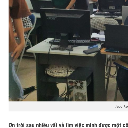
Hoc ke
Ơn trời sau nhiều vất vả tìm việc mình được một c