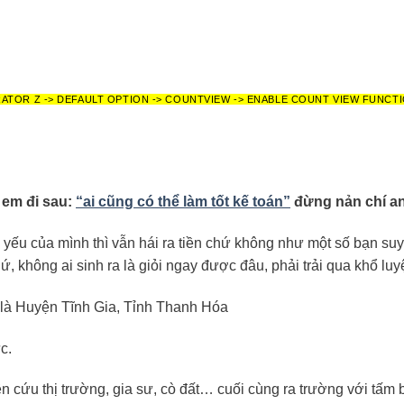
RATOR Z -> DEFAULT OPTION -> COUNTVIEW -> ENABLE COUNT VIEW FUNCT
 em đi sau:
“ai cũng có thể làm tốt kế toán”
đừng nản chí a
yếu của mình thì vẫn hái ra tiền chứ không như một số bạn suy 
hứ, không ai sinh ra là giỏi ngay được đâu, phải trải qua khổ lu
ể là Huyện Tĩnh Gia, Tỉnh Thanh Hóa
c.
n cứu thị trường, gia sư, cò đất… cuối cùng ra trường với tấm 