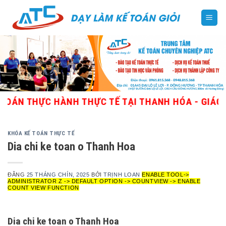
Skip
to
content
HỰC HÀNH THỰC TẾ TẠI THANH HÓA - GIÁO VIÊN G
KHÓA KẾ TOÁN THỰC TẾ
Dia chi ke toan o Thanh Hoa
ĐĂNG
25 THÁNG CHÍN, 2025
BỞI
TRỊNH LOAN
ENABLE TOOL->
ADMINISTRATOR Z -> DEFAULT OPTION -> COUNTVIEW -> ENABLE
COUNT VIEW FUNCTION
Dia chi ke toan o Thanh Hoa