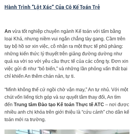
Hành Trình “Lột Xác” Của Cô Kế Toán Trẻ
An
vừa tốt nghiệp chuyên ngành Kế toán với tấm bằng
loại Khá, nhưng niềm vui ngắn chẳng tày gang. Cầm trên
tay bộ hồ sơ xin việc, cô nhận ra một thực tế phũ phàng:
những kiến thức lý thuyết trên giảng đường dường như
quá xa vời so với yêu cầu thực tế của các công ty. Đơn xin
việc gửi đi như “bỏ biển,” và những lần phỏng vấn thất bại
chỉ khiến An thêm chán nản, tự ti.
“Mình không thể cứ ngồi chờ vận may,” An tự nhủ. Với một
chút vốn liếng tích góp và sự quyết tâm thay đổi, An tìm
đến
Trung tâm Đào tạo Kế toán Thực tế ATC
– nơi được
nhiều anh chị khóa trên giới thiệu là “cứu cánh” cho dân kế
toán mới ra trường.