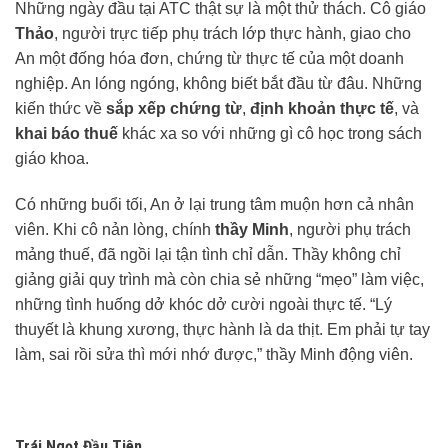
Những ngày đầu tại ATC thật sự là một thử thách. Cô giáo
Thảo
, người trực tiếp phụ trách lớp thực hành, giao cho
An một đống hóa đơn, chứng từ thực tế của một doanh
nghiệp. An lóng ngóng, không biết bắt đầu từ đâu. Những
kiến thức về
sắp xếp chứng từ
,
định khoản thực tế
, và
khai báo thuế
khác xa so với những gì cô học trong sách
giáo khoa.
Có những buổi tối, An ở lại trung tâm muộn hơn cả nhân
viên. Khi cô nản lòng, chính
thầy Minh
, người phụ trách
mảng thuế, đã ngồi lại tận tình chỉ dẫn. Thầy không chỉ
giảng giải quy trình mà còn chia sẻ những “mẹo” làm việc,
những tình huống dở khóc dở cười ngoài thực tế. “Lý
thuyết là khung xương, thực hành là da thịt. Em phải tự tay
làm, sai rồi sửa thì mới nhớ được,” thầy Minh động viên.
Trái Ngọt Đầu Tiên