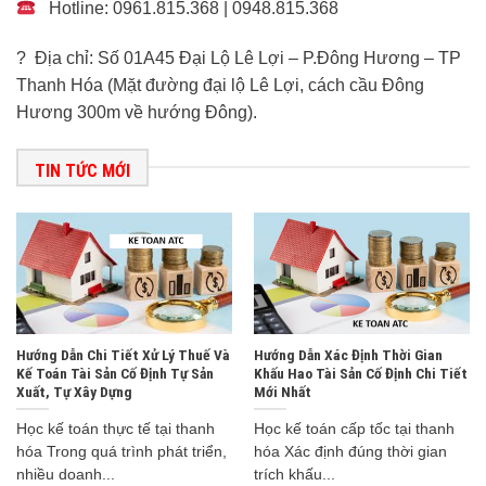
Hotline: 0961.815.368 | 0948.815.368
? Địa chỉ: Số 01A45 Đại Lộ Lê Lợi – P.Đông Hương – TP
Thanh Hóa (Mặt đường đại lộ Lê Lợi, cách cầu Đông
Hương 300m về hướng Đông).
TIN TỨC MỚI
Hướng Dẫn Chi Tiết Xử Lý Thuế Và
Hướng Dẫn Xác Định Thời Gian
Kế Toán Tài Sản Cố Định Tự Sản
Khấu Hao Tài Sản Cố Định Chi Tiết
Xuất, Tự Xây Dựng
Mới Nhất
Học kế toán thực tế tại thanh
Học kế toán cấp tốc tại thanh
hóa Trong quá trình phát triển,
hóa Xác định đúng thời gian
nhiều doanh...
trích khấu...