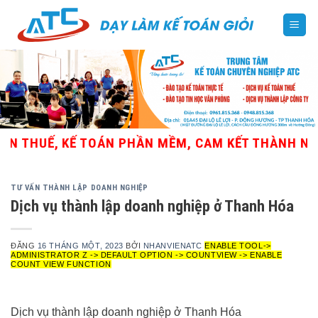
Skip
to
content
THUẾ, KẾ TOÁN PHẦN MỀM, CAM KẾT THÀNH NGHỀ
TƯ VẤN THÀNH LẬP DOANH NGHIỆP
Dịch vụ thành lập doanh nghiệp ở Thanh Hóa
ĐĂNG
16 THÁNG MỘT, 2023
BỞI
NHANVIENATC
ENABLE TOOL->
ADMINISTRATOR Z -> DEFAULT OPTION -> COUNTVIEW -> ENABLE
COUNT VIEW FUNCTION
Dịch vụ thành lập doanh nghiệp ở Thanh Hóa