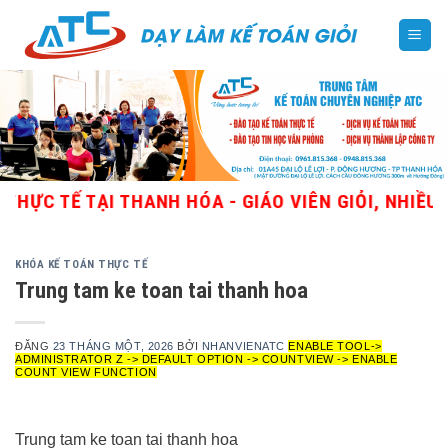
Skip
to
content
TẾ TẠI THANH HÓA - GIÁO VIÊN GIỎI, NHIỀU KINH
KHÓA KẾ TOÁN THỰC TẾ
Trung tam ke toan tai thanh hoa
ĐĂNG
23 THÁNG MỘT, 2026
BỞI
NHANVIENATC
ENABLE TOOL->
ADMINISTRATOR Z -> DEFAULT OPTION -> COUNTVIEW -> ENABLE
COUNT VIEW FUNCTION
Trung tam ke toan tai thanh hoa