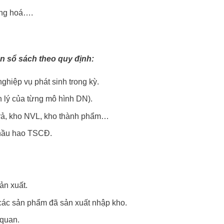
àng hoá….
n sổ sách theo quy định:
nghiệp vụ phát sinh trong kỳ.
ản lý của từng mô hình DN).
i trả, kho NVL, kho thành phẩm…
khầu hao TSCĐ.
.
ản xuất.
 các sản phẩm đã sản xuất nhập kho.
 quan.