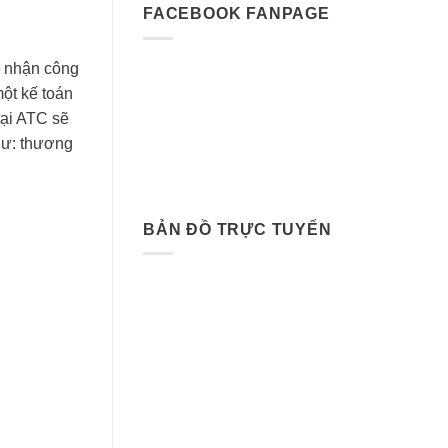
FACEBOOK FANPAGE
m nhận công
ột kế toán
tại ATC sẽ
hư: thương
BẢN ĐỒ TRỰC TUYẾN