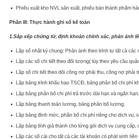
Phiếu xuất kho NVL sản xuất, phiếu bán thành phẩm h
Phần III: Thực hành ghi sổ kế toán
1.Sắp xếp chứng từ, định khoản chính xác, phản ánh lê
Lập sổ nhật ký chung: Phản ánh theo trình tự tất cả các 
Lập các sổ chi tiết theo đối tượng( tùy theo yêu cầu qu
Lập sổ chi tiết theo dõi công nợ phải thu, công nợ phả
Lập bảng trính khấu hao TSCĐ, bảng phân bổ chi phí 
Lập bảng phân bổ chi phí trả trước dài hạn và ngắn hạn
Lập bảng thanh toán lương, bảng phân bổ lương.
Lập bảng định mức, phân bổ chi phí riêng cho dịch vụ, s
Lập bảng tính giá thành cho từng gói dịch vụ cung cấp,
Lập các sổ cái cho tất cả các tài khoản có phát sinh liên