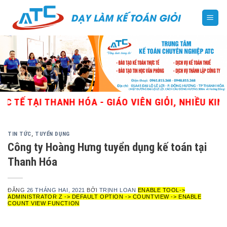
Skip
to
content
 TẠI THANH HÓA - GIÁO VIÊN GIỎI, NHIỀU KINH N
TIN TỨC
,
TUYỂN DỤNG
Công ty Hoàng Hưng tuyển dụng kế toán tại
Thanh Hóa
ĐĂNG
26 THÁNG HAI, 2021
BỞI
TRỊNH LOAN
ENABLE TOOL->
ADMINISTRATOR Z -> DEFAULT OPTION -> COUNTVIEW -> ENABLE
COUNT VIEW FUNCTION