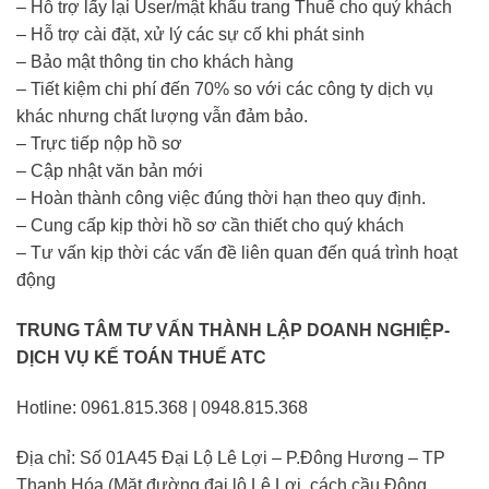
– Hỗ trợ lấy lại User/mật khẩu trang Thuế cho quý khách
– Hỗ trợ cài đặt, xử lý các sự cố khi phát sinh
– Bảo mật thông tin cho khách hàng
– Tiết kiệm chi phí đến 70% so với các công ty dịch vụ
khác nhưng chất lượng vẫn đảm bảo.
– Trực tiếp nộp hồ sơ
– Cập nhật văn bản mới
– Hoàn thành công việc đúng thời hạn theo quy định.
– Cung cấp kịp thời hồ sơ cần thiết cho quý khách
– Tư vấn kịp thời các vấn đề liên quan đến quá trình hoạt
động
TRUNG TÂM TƯ VẤN THÀNH LẬP DOANH NGHIỆP-
DỊCH VỤ KẾ TOÁN THUẾ ATC
Hotline: 0961.815.368 | 0948.815.368
Địa chỉ: Số 01A45 Đại Lộ Lê Lợi – P.Đông Hương – TP
Thanh Hóa (Mặt đường đại lộ Lê Lợi, cách cầu Đông