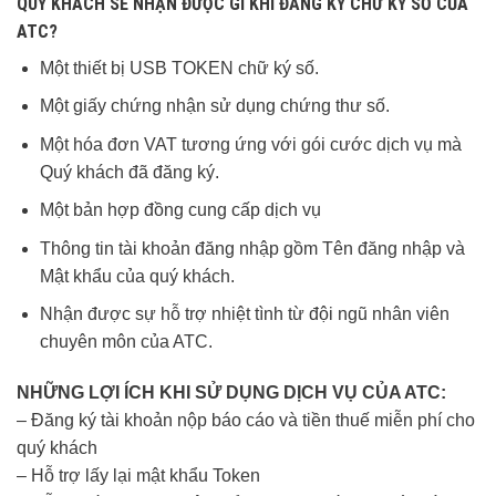
QUÝ KHÁCH SẼ NHẬN ĐƯỢC GÌ KHI ĐĂNG KÝ CHỮ KÝ SỐ CỦA
ATC?
Một thiết bị USB TOKEN chữ ký số.
Một giấy chứng nhận sử dụng chứng thư số.
Một hóa đơn VAT tương ứng với gói cước dịch vụ mà
Quý khách đã đăng ký.
Một bản hợp đồng cung cấp dịch vụ
Thông tin tài khoản đăng nhập gồm Tên đăng nhập và
Mật khẩu của quý khách.
Nhận được sự hỗ trợ nhiệt tình từ đội ngũ nhân viên
chuyên môn của ATC.
NHỮNG LỢI ÍCH KHI SỬ DỤNG DỊCH VỤ CỦA ATC:
– Đăng ký tài khoản nộp báo cáo và tiền thuế miễn phí cho
quý khách
– Hỗ trợ lấy lại mật khẩu Token