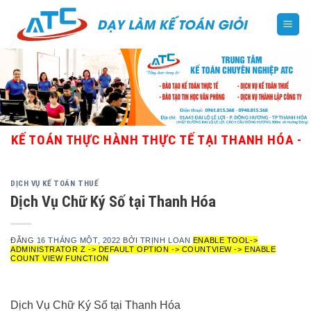
Skip
to
content
TOÁN THỰC HÀNH THỰC TẾ TẠI THANH HÓA - GIÁO V
DỊCH VỤ KẾ TOÁN THUẾ
Dịch Vụ Chữ Ký Số tại Thanh Hóa
ĐĂNG
16 THÁNG MỘT, 2022
BỞI
TRỊNH LOAN
ENABLE TOOL->
ADMINISTRATOR Z -> DEFAULT OPTION -> COUNTVIEW -> ENABLE
COUNT VIEW FUNCTION
Dịch Vụ Chữ Ký Số tại Thanh Hóa