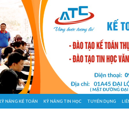
KỸ NĂNG KẾ TOÁN
KỸ NĂNG TIN HỌC
TUYỂN DỤNG
LIÊ
HỌC K