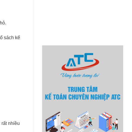
hỏ.
sổ sách kế
 rất nhiều