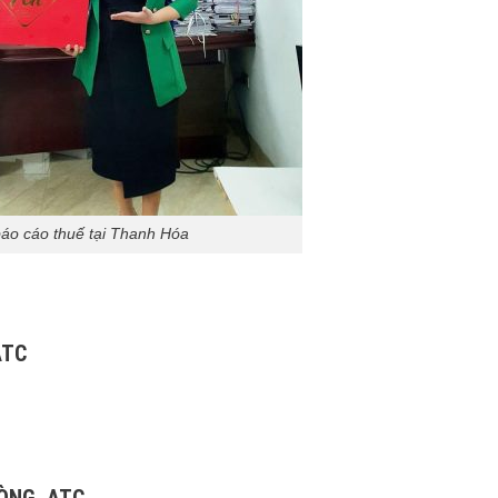
báo cáo thuế tại Thanh Hóa
ATC
HÒNG ATC