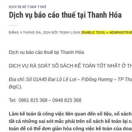
DỊCH VỤ KẾ TOÁN THUẾ
Dịch vụ báo cáo thuế tại Thanh Hóa
ĐĂNG
4 THÁNG BA, 2024
BỞI
TRỊNH LOAN
ENABLE TOOL-> ADMINISTRA
Dịch vụ báo cáo thuế tại Thanh Hóa
DỊCH VỤ RÀ SOÁT SỔ SÁCH KẾ TOÁN TỐT NHẤT Ở T
Địa chỉ: Số 01A45 Đại Lộ Lê Lợi – P.Đông Hương – TP Th
BigC).
Tel: 0961 815 368 – 0948 815 368
Làm kế toán là công việc liên quan đến số liệu, sổ sá
tất cả những sai sót mắc phải trên sổ sách kế toán lạ
toán để có thể đơn giản hóa công việc kế toán của doa