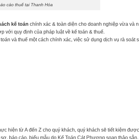
báo cáo thuế tại Thanh Hóa
 sách kế toán
chính xác & toàn diện cho doanh nghiệp vừa và n
p với quy định của pháp luật về kế toán & thuế.
toán và thuế một cách chính xác, việc sử dụng dịch vụ rà soát 
thực hiện từ A đến Z cho quý khách, quý khách sẽ tiết kiệm được
 hồ sơ, báo cáo, biểu mẫu do Kế Toán Cát Phượng soạn thảo sẵn.