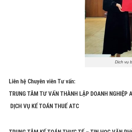
Dịch vụ 
Liên hệ Chuyên viên Tư vấn:
TRUNG TÂM TƯ VẤN THÀNH LẬP DOANH NGHIỆP 
DỊCH VỤ KẾ TOÁN THUẾ ATC
TRUNG TÂM KẾ TOÁN THỰC TẾ – TIN HỌC VĂN P