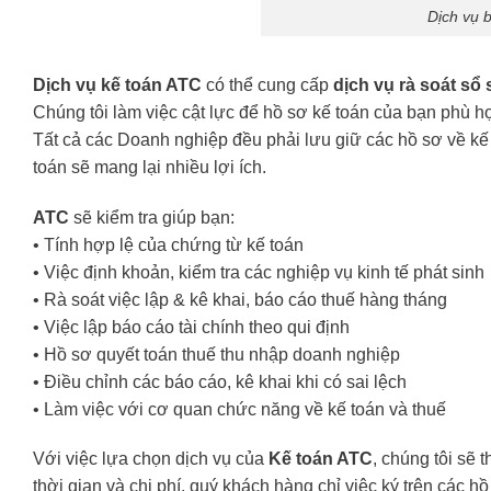
Dịch vụ 
Dịch vụ kế toán ATC
có thể cung cấp
dịch vụ
rà soát sổ
Chúng tôi làm việc cật lực để hồ sơ kế toán của bạn phù hợ
Tất cả các Doanh nghiệp đều phải lưu giữ các hồ sơ về kế 
toán sẽ mang lại nhiều lợi ích.
ATC
sẽ kiểm tra giúp bạn:
• Tính hợp lệ của chứng từ kế toán
• Việc định khoản, kiểm tra các nghiệp vụ kinh tế phát sinh
• Rà soát việc lập & kê khai, báo cáo thuế hàng tháng
• Việc lập báo cáo tài chính theo qui định
• Hồ sơ quyết toán thuế thu nhập doanh nghiệp
• Điều chỉnh các báo cáo, kê khai khi có sai lệch
• Làm việc với cơ quan chức năng về kế toán và thuế
Với việc lựa chọn dịch vụ của
Kế toán ATC
, chúng tôi sẽ 
thời gian và chi phí, quý khách hàng chỉ việc ký trên các