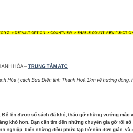
TOR Z -> DEFAULT OPTION -> COUNTVIEW -> ENABLE COUNT VIEW FUNCTIO
HANH HÓA –
TRUNG TÂM ATC
anh Hóa ( cách Bưu Điện tỉnh Thanh Hoá 1km về hướng đông, 
ch. Để lên được sổ sách đã khó, tháo gỡ những vướng mắc v
i càng khó hơn. Bạn cần tìm đến những chuyên gia gỡ rối sổ
nh nghiệp. biến những điều phức tạp trở nên đơn giản. và đ