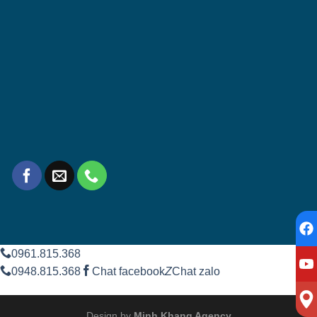
0961.815.368
0948.815.368
Chat facebook
Z
Chat zalo
Design by
Minh Khang Agency