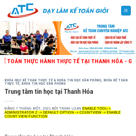
Skip
to
content
OÁN THỰC HÀNH THỰC TẾ TẠI THANH HÓA - GIÁO V
KHÓA HỌC KẾ TOÁN THỰC TẾ & KHÓA TIN HỌC VĂN PHÒNG
,
KHÓA KẾ TOÁN
THỰC TẾ
,
KHÓA TIN HỌC VĂN PHÒNG
Trung tâm tin học tại Thanh Hóa
ĐĂNG
7 THÁNG MỘT, 2021
BỞI
TRỊNH LOAN
ENABLE TOOL->
ADMINISTRATOR Z -> DEFAULT OPTION -> COUNTVIEW -> ENABLE
COUNT VIEW FUNCTION