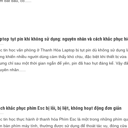
m bắt đầu, có......
ptop tụt pin khi không sử dụng: nguyên nhân và cách khắc phục h
c tin học văn phòng ở Thanh Hóa Laptop bị tụt pin dù không sử dụng là
ạng khiến nhiều người dùng cảm thấy khó chịu, đặc biệt khi thiết bị vừa
ưng chỉ sau một thời gian ngắn để yên, pin đã hao hụt đáng kể. Vậy đâ
uyên nhân......
ch khắc phục phím Esc bị lỗi, bị liệt, không hoạt động đơn giản
c tin học thực hành ở thanh hóa Phím Esc là một trong những phím qu
ên bàn phím máy tính, thường được sử dụng để thoát tác vụ, đóng cửa