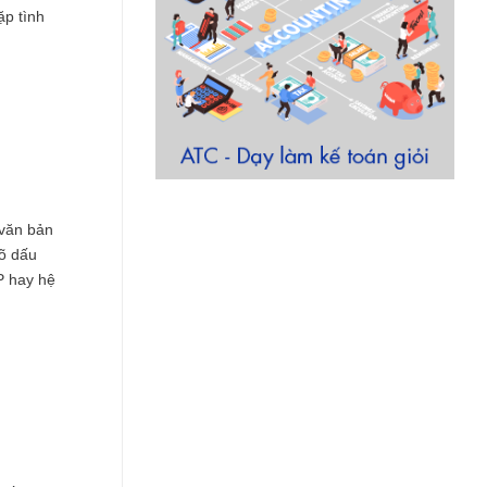
ặp tình
 văn bản
gõ dấu
P hay hệ