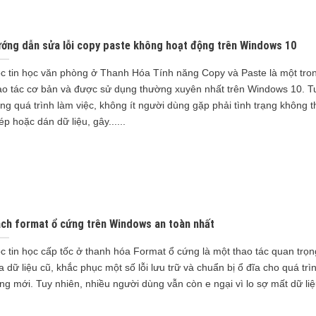
ớng dẫn sửa lỗi copy paste không hoạt động trên Windows 10
c tin học văn phòng ở Thanh Hóa Tính năng Copy và Paste là một tro
ao tác cơ bản và được sử dụng thường xuyên nhất trên Windows 10. Tu
ong quá trình làm việc, không ít người dùng gặp phải tình trạng không 
ép hoặc dán dữ liệu, gây......
ch format ổ cứng trên Windows an toàn nhất
c tin học cấp tốc ở thanh hóa Format ổ cứng là một thao tác quan trọn
a dữ liệu cũ, khắc phục một số lỗi lưu trữ và chuẩn bị ổ đĩa cho quá trì
ng mới. Tuy nhiên, nhiều người dùng vẫn còn e ngại vì lo sợ mất dữ liệu.