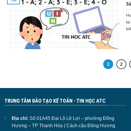
Th4
Sử
Ho
lạ
bi
1
2
TRUNG TÂM ĐÀO TẠO KẾ TOÁN - TIN HỌC ATC
Địa chỉ:
Số 01A45 Đại Lộ Lê Lợi – phường Đông
Hương – TP Thanh Hóa ( Cách cầu Đông Hương