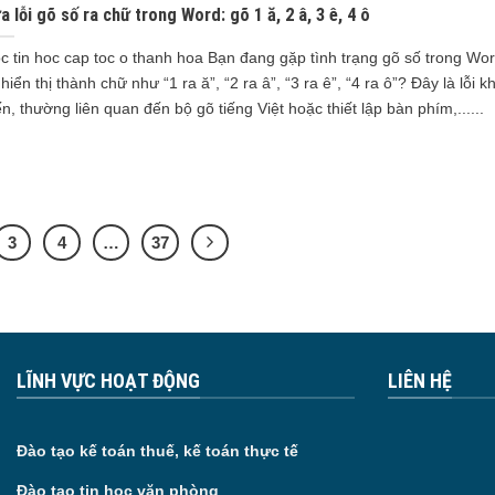
a lỗi gõ số ra chữ trong Word: gõ 1 ă, 2 â, 3 ê, 4 ô
c tin hoc cap toc o thanh hoa Bạn đang gặp tình trạng gõ số trong Wo
i hiển thị thành chữ như “1 ra ă”, “2 ra â”, “3 ra ê”, “4 ra ô”? Đây là lỗi 
ến, thường liên quan đến bộ gõ tiếng Việt hoặc thiết lập bàn phím,......
3
4
…
37
LĨNH VỰC HOẠT ĐỘNG
LIÊN HỆ
Đào tạo kế toán thuế, kế toán thực tế
Đào tạo tin học văn phòng