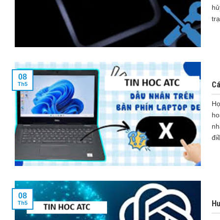
hủ
trạ
08
Cá
Th5
Họ
ho
nh
đi
08
Hư
Th5