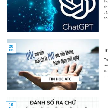
Họ
ti
cắ
ch
20
Tr
Th4
Tr
ướ
cu
chú
19