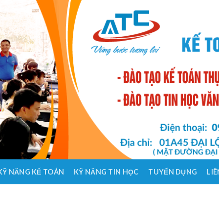
KỸ NĂNG KẾ TOÁN
KỸ NĂNG TIN HỌC
TUYỂN DỤNG
LIÊ
HỌC K