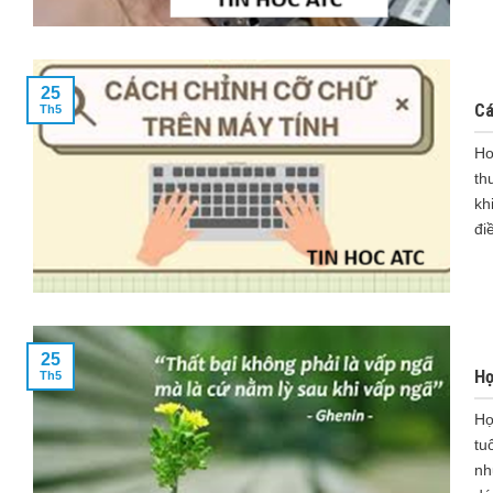
25
Cá
Th5
Ho
th
kh
đi
25
Họ
Th5
Họ
tu
nh