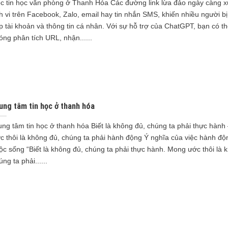
c tin học văn phòng ở Thanh Hóa Các đường link lừa đảo ngày càng x
nh vi trên Facebook, Zalo, email hay tin nhắn SMS, khiến nhiều người b
p tài khoản và thông tin cá nhân. Với sự hỗ trợ của ChatGPT, bạn có t
óng phân tích URL, nhận......
ung tâm tin học ở thanh hóa
ung tâm tin học ở thanh hóa Biết là không đủ, chúng ta phải thực hàn
c thôi là không đủ, chúng ta phải hành động Ý nghĩa của việc hành độ
ộc sống “Biết là không đủ, chúng ta phải thực hành. Mong ước thôi là 
ng ta phải......