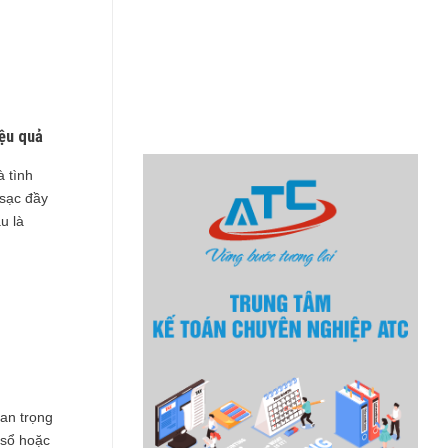
iệu quả
 tình
 sạc đầy
u là
an trọng
 sổ hoặc