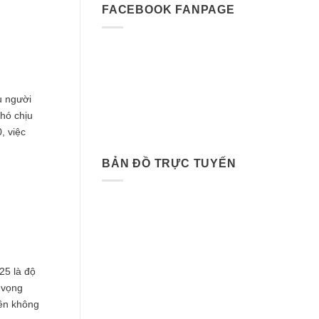
FACEBOOK FANPAGE
u người
hó chịu
, việc
BẢN ĐỒ TRỰC TUYẾN
25 là độ
 vọng
nên không