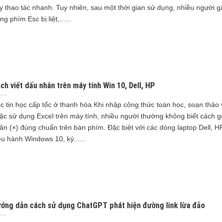
y thao tác nhanh. Tuy nhiên, sau một thời gian sử dụng, nhiều người g
ng phím Esc bị liệt,......
ch viết dấu nhân trên máy tính Win 10, Dell, HP
c tin học cấp tốc ở thanh hóa Khi nhập công thức toán học, soạn thảo
ặc sử dụng Excel trên máy tính, nhiều người thường không biết cách 
ân (×) đúng chuẩn trên bàn phím. Đặc biệt với các dòng laptop Dell, H
ều hành Windows 10, ký......
ớng dẫn cách sử dụng ChatGPT phát hiện đường link lừa đảo