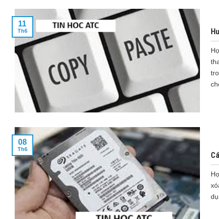
11
Hư
Th6
Họ
th
tr
ch
08
Th6
Cá
Họ
xó
dụ