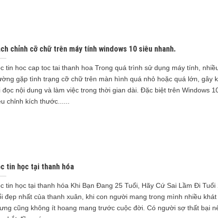
ch chỉnh cỡ chữ trên máy tính windows 10 siêu nhanh.
c tin hoc cap toc tai thanh hoa Trong quá trình sử dụng máy tính, nhiề
ường gặp tình trạng cỡ chữ trên màn hình quá nhỏ hoặc quá lớn, gây k
i đọc nội dung và làm việc trong thời gian dài. Đặc biệt trên Windows 10
ều chỉnh kích thước......
c tin học tại thanh hóa
c tin học tại thanh hóa Khi Bạn Đang 25 Tuổi, Hãy Cứ Sai Lầm Đi Tuổi 
ổi đẹp nhất của thanh xuân, khi con người mang trong mình nhiều khát
ưng cũng không ít hoang mang trước cuộc đời. Có người sợ thất bại 