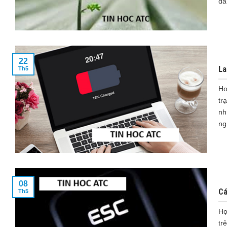
dá
22
La
Th5
Họ
tr
nh
ng
08
Cá
Th5
Họ
tr