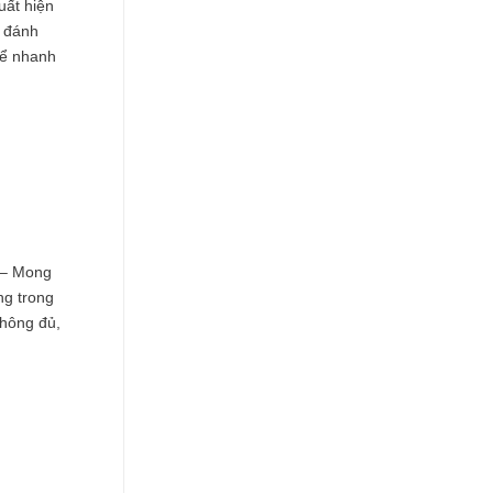
uất hiện
ị đánh
hể nhanh
h – Mong
ng trong
không đủ,