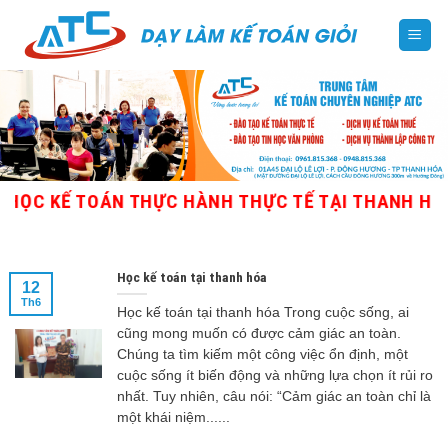
Skip
to
content
C KẾ TOÁN THỰC HÀNH THỰC TẾ TẠI THANH HÓA - 
Học kế toán tại thanh hóa
12
Th6
Học kế toán tại thanh hóa Trong cuộc sống, ai
cũng mong muốn có được cảm giác an toàn.
Chúng ta tìm kiếm một công việc ổn định, một
cuộc sống ít biến động và những lựa chọn ít rủi ro
nhất. Tuy nhiên, câu nói: “Cảm giác an toàn chỉ là
một khái niệm......