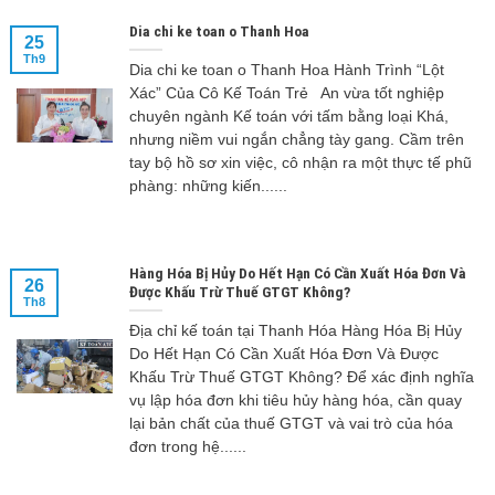
Dia chi ke toan o Thanh Hoa
25
Th9
Dia chi ke toan o Thanh Hoa Hành Trình “Lột
Xác” Của Cô Kế Toán Trẻ An vừa tốt nghiệp
chuyên ngành Kế toán với tấm bằng loại Khá,
nhưng niềm vui ngắn chẳng tày gang. Cầm trên
tay bộ hồ sơ xin việc, cô nhận ra một thực tế phũ
phàng: những kiến......
Hàng Hóa Bị Hủy Do Hết Hạn Có Cần Xuất Hóa Đơn Và
26
Được Khấu Trừ Thuế GTGT Không?
Th8
Địa chỉ kế toán tại Thanh Hóa Hàng Hóa Bị Hủy
Do Hết Hạn Có Cần Xuất Hóa Đơn Và Được
Khấu Trừ Thuế GTGT Không? Để xác định nghĩa
vụ lập hóa đơn khi tiêu hủy hàng hóa, cần quay
lại bản chất của thuế GTGT và vai trò của hóa
đơn trong hệ......