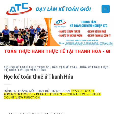
Skip
to
content
N THỰC HÀNH THỰC TẾ TẠI THANH HÓA - GIÁO VIÊ
DỊCH VỤ KẾ TOÁN THUẾ TRỌN GÓI
,
ĐÀO TẠO KẾ TOÁN
,
KHÓA KẾ TOÁN THỰC
TẾ
,
KHÓA TIN HỌC VĂN PHÒNG
Học kế toán thuế ở Thanh Hóa
ĐĂNG
17 THÁNG MỘT, 2021
BỞI
TRỊNH LOAN
ENABLE TOOL->
ADMINISTRATOR Z -> DEFAULT OPTION -> COUNTVIEW -> ENABLE
COUNT VIEW FUNCTION