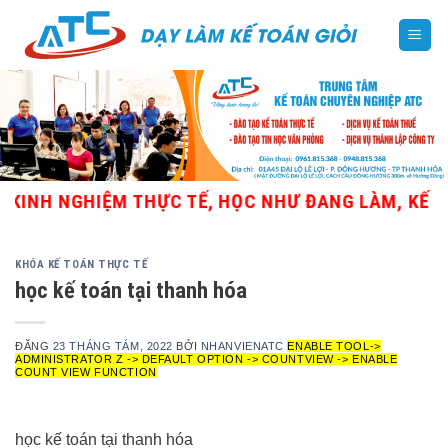
Skip
to
content
INH NGHIỆM THỰC TẾ, HỌC NHƯ ĐANG LÀM, KẾ TOÁ
KHÓA KẾ TOÁN THỰC TẾ
học kế toán tại thanh hóa
ĐĂNG
23 THÁNG TÁM, 2022
BỞI
NHANVIENATC
ENABLE TOOL->
ADMINISTRATOR Z -> DEFAULT OPTION -> COUNTVIEW -> ENABLE
COUNT VIEW FUNCTION
học kế toán tại thanh hóa