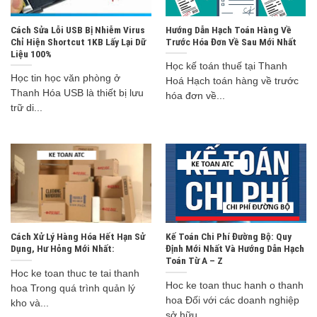
Cách Sửa Lỗi USB Bị Nhiễm Virus
Hướng Dẫn Hạch Toán Hàng Về
Chỉ Hiện Shortcut 1KB Lấy Lại Dữ
Trước Hóa Đơn Về Sau Mới Nhất
Liệu 100%
Học kế toán thuế tại Thanh
Học tin học văn phòng ở
Hoá Hạch toán hàng về trước
Thanh Hóa USB là thiết bị lưu
hóa đơn về...
trữ di...
Cách Xử Lý Hàng Hóa Hết Hạn Sử
Kế Toán Chi Phí Đường Bộ: Quy
Dụng, Hư Hỏng Mới Nhất:
Định Mới Nhất Và Hướng Dẫn Hạch
Toán Từ A – Z
Hoc ke toan thuc te tai thanh
Hoc ke toan thuc hanh o thanh
hoa Trong quá trình quản lý
hoa Đối với các doanh nghiệp
kho và...
sở hữu...