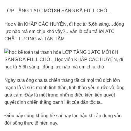
LỚP TẦNG 1 ATC MỚI 8H SÁNG ĐÃ FULL CHỖ …
Học viên KHẮP CÁC HUYỆN, đi học từ 5,6h sáng…động
lực nào mà em chịu khó vậy?…vẫn là câu trả lời ATC
CHẤT LƯỢNG và TẬN TÂM
Ngày xưa ông cha ta chiến thắng tất cả mọi thù địch lớn
mạnh là vì sức mạnh tinh thần, tinh thần yêu nước và lòng
quả cảm. Đây là một trong những điều kiện tiên quyết
quyết định chiến thắng oanh liệt của dân tộc ta.
Điều này cũng không hề sai hay lạc hậu khi áp dụng vào
đời sống thực tế hiện nay.