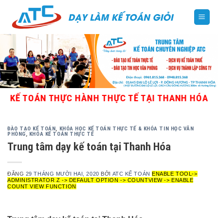
Skip
to
content
TOÁN THỰC HÀNH THỰC TẾ TẠI THANH HÓA - GIÁO 
ĐÀO TẠO KẾ TOÁN
,
KHÓA HỌC KẾ TOÁN THỰC TẾ & KHÓA TIN HỌC VĂN
PHÒNG
,
KHÓA KẾ TOÁN THỰC TẾ
Trung tâm dạy kế toán tại Thanh Hóa
ĐĂNG
29 THÁNG MƯỜI HAI, 2020
BỞI
ATC KẾ TOÁN
ENABLE TOOL->
ADMINISTRATOR Z -> DEFAULT OPTION -> COUNTVIEW -> ENABLE
COUNT VIEW FUNCTION