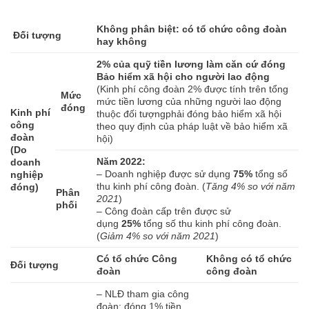
Không phân biệt: có tổ chức công đoàn
Đối tượng
hay không
2% của quỹ tiền lương làm căn cứ đóng
Bảo hiểm xã hội cho người lao động
(Kinh phí công đoàn 2% được tính trên tổng
Mức
mức tiền lương của những người lao động
đóng
Kinh phí
thuộc đối tượngphải đóng bảo hiểm xã hội
công
theo quy định của pháp luật về bảo hiểm xã
đoàn
hội)
(Do
Năm 2022:
doanh
– Doanh nghiệp được sử dụng
75%
tổng số
nghiệp
thu kinh phí công đoàn. (
Tăng 4% so với năm
đóng)
Phân
2021
)
phối
– Công đoàn cấp trên được sử
dụng
25%
tổng số thu kinh phí công đoàn.
(
Giảm 4% so với năm 2021
)
Có tổ chức Công
Không có tổ chức
Đối tượng
đoàn
công đoàn
– NLĐ tham gia công
đoàn: đóng 1% tiền