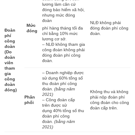
lương làm căn cứ
đóng bảo hiểm xã hội,
nhưng mức đóng
đoàn
NLĐ không phải
Mức
đóng đoàn phí công
phí hàng tháng tối đa
Đoàn
đóng
đoàn.
chỉ bằng 10% mức
phí
lương cơ sở.
công
– NLĐ không tham gia
đoàn
công đoàn không phải
(Do
đóng đoàn phí công
đoàn
đoàn.
viên
tham
– Doanh nghiệp được
gia
sử dụng 60% tổng số
công
thu đoàn phí công
đoàn
đoàn.
(bằng năm
đóng)
Không thu và không
2021)
Phân
phải nộp đoàn phí
– Công đoàn cấp
phối
công đoàn cho công
trên được sử
đoàn cấp trên.
dụng 40% tổng số thu
đoàn phí công
đoàn.
(bằng năm
2021)