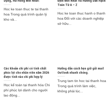
Dụng, Hư Hỏng Mới Nhất:
Định Mới Nhất Và Hướng Dẫn Hạch
Toán Từ A – Z
Hoc ke toan thuc te tai thanh
Hoc ke toan thuc hanh o thanh
hoa Trong quá trình quản lý
hoa Đối với các doanh nghiệp
kho và...
sở hữu...
Các khoản chi phí có tính chất
Hướng dẫn cách hẹn giờ gửi mail
phúc lợi cho nhân viên năm 2026
Outlook nhanh chóng.
được tính vào chi phí hợp lý
Trung tam tin hoc tai thanh hoa
Học kế toán tại thanh hóa Chi
Trong quá trình làm việc,
phí phúc lợi dành cho người
không phải lúc...
lao động...