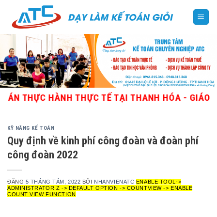
Skip
to
content
HỰC HÀNH THỰC TẾ TẠI THANH HÓA - GIÁO VIÊN G
KỸ NĂNG KẾ TOÁN
Quy định về kinh phí công đoàn và đoàn phí
công đoàn 2022
ĐĂNG
5 THÁNG TÁM, 2022
BỞI
NHANVIENATC
ENABLE TOOL->
ADMINISTRATOR Z -> DEFAULT OPTION -> COUNTVIEW -> ENABLE
COUNT VIEW FUNCTION