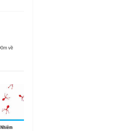
00m về
 Nhiễm