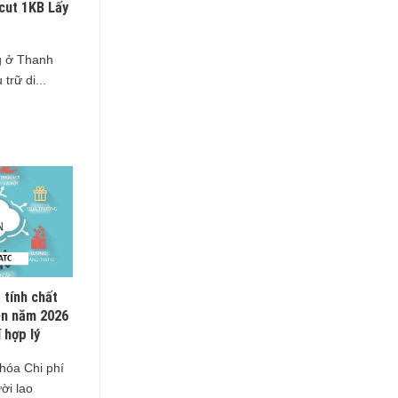
cut 1KB Lấy
g ở Thanh
trữ di...
 tính chất
ên năm 2026
 hợp lý
 hóa Chi phí
ời lao