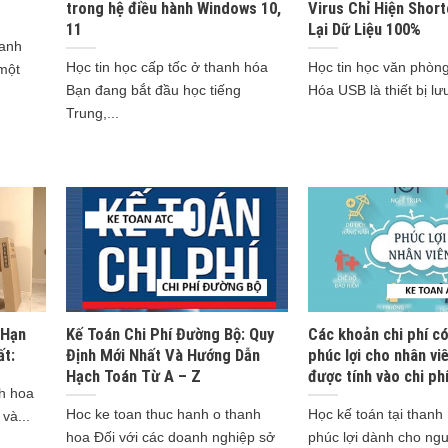
trong hệ điều hành Windows 10,
Virus Chỉ Hiện Short
11
Lại Dữ Liệu 100%
hanh
Học tin học cấp tốc ở thanh hóa
Học tin học văn phòn
một
Bạn đang bắt đầu học tiếng
Hóa USB là thiết bị lưu 
Trung,...
 Hạn
Kế Toán Chi Phí Đường Bộ: Quy
Các khoản chi phí có
ất:
Định Mới Nhất Và Hướng Dẫn
phúc lợi cho nhân vi
Hạch Toán Từ A – Z
được tính vào chi phí
nh hoa
Hoc ke toan thuc hanh o thanh
Học kế toán tại thanh
và...
hoa Đối với các doanh nghiệp sở
phúc lợi dành cho ngư