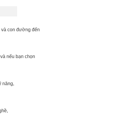
n và con đường đến
 và nếu bạn chọn
ỹ năng,
ghề,