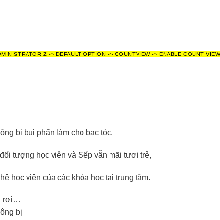
DMINISTRATOR Z -> DEFAULT OPTION -> COUNTVIEW -> ENABLE COUNT VIE
ông bị bụi phấn làm cho bạc tóc.
ối tượng học viên và Sếp vẫn mãi tươi trẻ,
ế hệ học viên của các khóa học tại trung tâm.