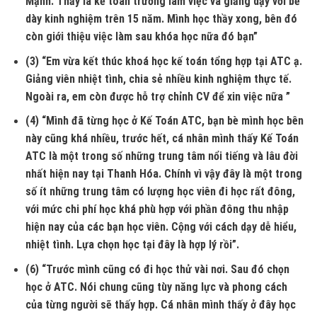
Mạnh. Thầy là kế toán trưởng làm việc và giảng dạy với bề
dày kinh nghiệm trên 15 năm. Mình học thầy xong, bên đó
còn giới thiệu việc làm sau khóa học nữa đó bạn”
(3) “Em vừa kết thúc khoá học kế toán tổng hợp tại ATC ạ.
Giảng viên nhiệt tình, chia sẻ nhiều kinh nghiệm thực tế.
Ngoài ra, em còn được hỗ trợ chỉnh CV để xin việc nữa ”
(4) “Mình đã từng học ở Kế Toán ATC, bạn bè mình học bên
này cũng khá nhiều, trước hết, cá nhân mình thấy Kế Toán
ATC là một trong số những trung tâm nổi tiếng và lâu đời
nhất hiện nay tại Thanh Hóa. Chính vì vậy đây là một trong
số ít những trung tâm có lượng học viên đi học rất đông,
với mức chi phí học khá phù hợp với phần đông thu nhập
hiện nay của các bạn học viên. Cộng với cách dạy dễ hiểu,
nhiệt tình. Lựa chọn học tại đây là hợp lý rồi”.
(6) “Trước mình cũng có đi học thử vài nơi. Sau đó chọn
học ở ATC. Nói chung cũng tùy năng lực và phong cách
của từng người sẽ thấy hợp. Cá nhân mình thấy ở đây học