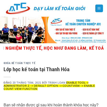
Skip
to
content
GHIỆM THỰC TẾ, HỌC NHƯ ĐANG LÀM, KẾ TOÁN TỔNG
KHÓA KẾ TOÁN THỰC TẾ
Lớp học kế toán tại Thanh Hóa
ĐĂNG
20 THÁNG TÁM, 2021
BỞI
TRỊNH LOAN
ENABLE TOOL->
ADMINISTRATOR Z -> DEFAULT OPTION -> COUNTVIEW -> ENABLE
COUNT VIEW FUNCTION
Bạn sẽ nhận được gì sau khi hoàn thành khóa học này?