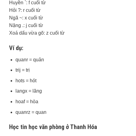
Huyền `: f cuối từ
Hỏi ?: r cuối từ
Ngã ~: x cuối từ
Nặng .: j cuối từ
Xoá dấu vừa gõ: z cuối từ
Ví dụ:
quanr = quản
trij = trị
hots = hót
langx = lãng
hoaf = hòa
quanrz = quan
Học tin học văn phòng ở Thanh Hóa