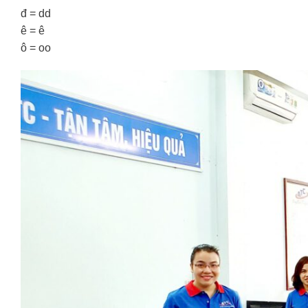
đ = dd
ê = ê
ô = oo