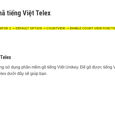
ã tiếng Việt Telex
ATOR Z -> DEFAULT OPTION -> COUNTVIEW -> ENABLE COUNT VIEW FUNCT
 Telex
ùng sử dụng phần mềm gõ tiếng Việt Unikey. Để gõ được tiếng Vi
elex dưới đây sẽ giúp bạn.