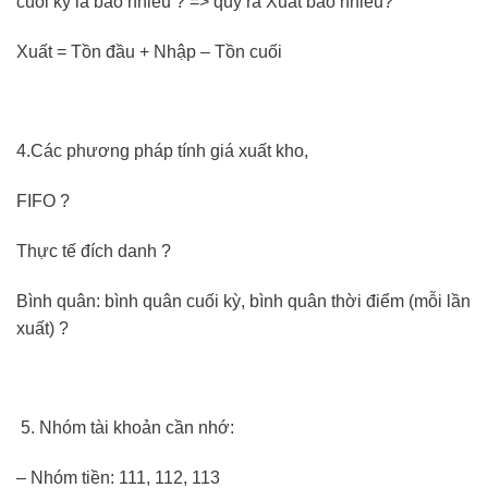
cuối kỳ là bao nhiêu ? => quy ra Xuất bao nhiêu?
Xuất = Tồn đầu + Nhập – Tồn cuối
4.Các phương pháp tính giá xuất kho,
FIFO ?
Thực tế đích danh ?
Bình quân: bình quân cuối kỳ, bình quân thời điểm (mỗi lần
xuất) ?
Nhóm tài khoản cần nhớ:
– Nhóm tiền: 111, 112, 113