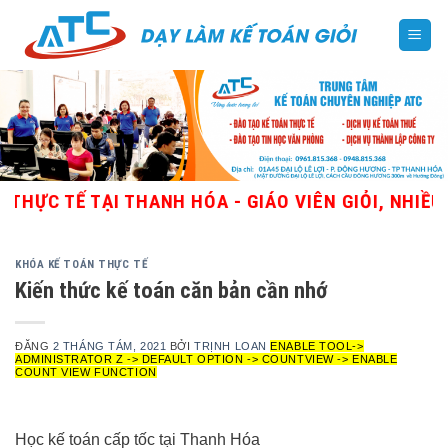
Skip
to
content
Ế TẠI THANH HÓA - GIÁO VIÊN GIỎI, NHIỀU KINH
KHÓA KẾ TOÁN THỰC TẾ
Kiến thức kế toán căn bản cần nhớ
ĐĂNG
2 THÁNG TÁM, 2021
BỞI
TRỊNH LOAN
ENABLE TOOL->
ADMINISTRATOR Z -> DEFAULT OPTION -> COUNTVIEW -> ENABLE
COUNT VIEW FUNCTION
Học kế toán cấp tốc tại Thanh Hóa