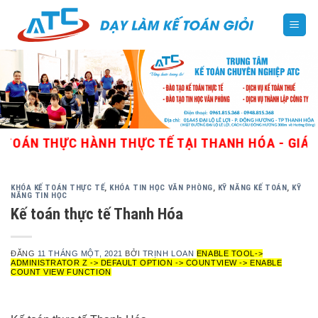
Skip
to
content
ÁN THỰC HÀNH THỰC TẾ TẠI THANH HÓA - GIÁO VIÊ
KHÓA KẾ TOÁN THỰC TẾ
,
KHÓA TIN HỌC VĂN PHÒNG
,
KỸ NĂNG KẾ TOÁN
,
KỸ
NĂNG TIN HỌC
Kế toán thực tế Thanh Hóa
ĐĂNG
11 THÁNG MỘT, 2021
BỞI
TRỊNH LOAN
ENABLE TOOL->
ADMINISTRATOR Z -> DEFAULT OPTION -> COUNTVIEW -> ENABLE
COUNT VIEW FUNCTION