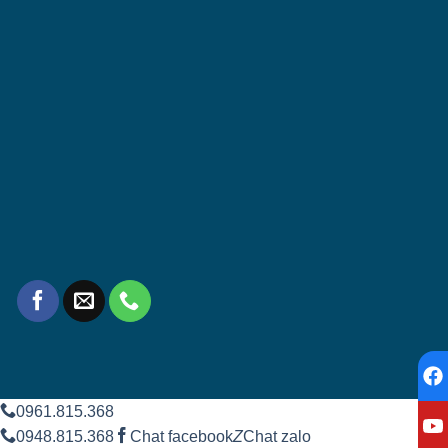
0961.815.368
0948.815.368
Chat facebook
Z
Chat zalo