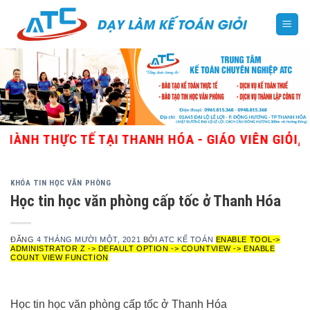
Skip
to
content
HỰC TẾ TẠI THANH HÓA - GIÁO VIÊN GIỎI, NHIỀU
KHÓA TIN HỌC VĂN PHÒNG
Học tin học văn phòng cấp tốc ở Thanh Hóa
ĐĂNG
4 THÁNG MƯỜI MỘT, 2021
BỞI
ATC KẾ TOÁN
ENABLE TOOL->
ADMINISTRATOR Z -> DEFAULT OPTION -> COUNTVIEW -> ENABLE
COUNT VIEW FUNCTION
Học tin học văn phòng cấp tốc ở Thanh Hóa