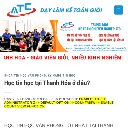
Skip
to
content
HÓA - GIÁO VIÊN GIỎI, NHIỀU KINH NGHIỆM THỰC 
KHÓA TIN HỌC VĂN PHÒNG
,
KỸ NĂNG TIN HỌC
Học tin học tại Thanh Hóa ở đâu?
ĐĂNG
16 THÁNG MƯỜI HAI, 2020
BỞI
WEBUP
ENABLE TOOL->
ADMINISTRATOR Z -> DEFAULT OPTION -> COUNTVIEW -> ENABLE
COUNT VIEW FUNCTION
HỌC TIN HỌC VĂN PHÒNG TỐT NHẤT TẠI THANH