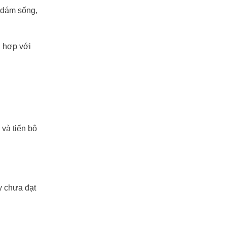
 dám sống,
ù hợp với
 và tiến bộ
y chưa đạt