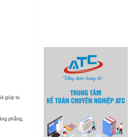
iá giúp ta
ằng phẳng,