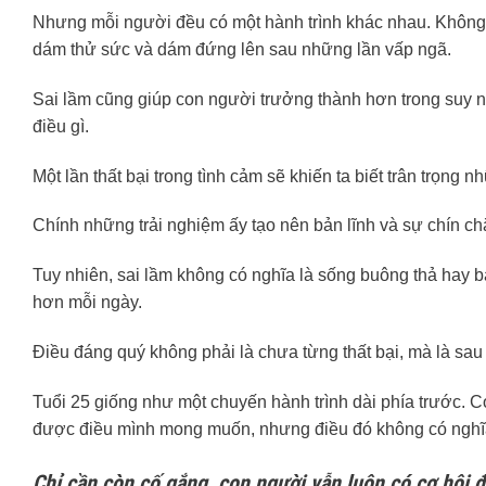
Nhưng mỗi người đều có một hành trình khác nhau. Không a
dám thử sức và dám đứng lên sau những lần vấp ngã.
Sai lầm cũng giúp con người trưởng thành hơn trong suy ng
điều gì.
Một lần thất bại trong tình cảm sẽ khiến ta biết trân trọng
Chính những trải nghiệm ấy tạo nên bản lĩnh và sự chín c
Tuy nhiên, sai lầm không có nghĩa là sống buông thả hay bất
hơn mỗi ngày.
Điều đáng quý không phải là chưa từng thất bại, mà là sau
Tuổi 25 giống như một chuyến hành trình dài phía trước. 
được điều mình mong muốn, nhưng điều đó không có nghĩa
Chỉ cần còn cố gắng, con người vẫn luôn có cơ hội đ