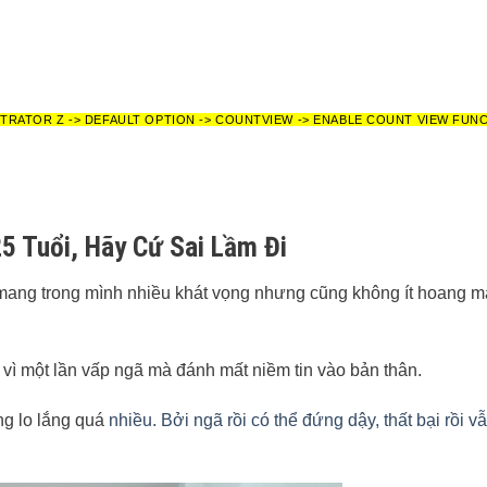
STRATOR Z -> DEFAULT OPTION -> COUNTVIEW -> ENABLE COUNT VIEW FUN
5 Tuổi, Hãy Cứ Sai Lầm Đi
i mang trong mình nhiều khát vọng nhưng cũng không ít hoang 
vì một lần vấp ngã mà đánh mất niềm tin vào bản thân.
ng lo lắng quá
nhiều. Bởi ngã rồi có thể đứng dậy, thất bại rồi v