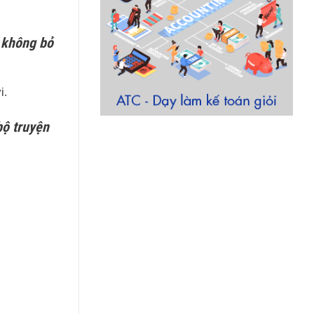
n không bỏ
i.
bộ truyện