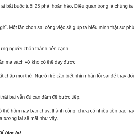
i bắt buộc tuổi 25 phải hoàn hảo. Điều quan trọng là chúng ta
hĩ. Một lần chọn sai công việc sẽ giúp ta hiểu mình thật sự ph
 những người chân thành bên cạnh.
hắn mà sách vở khó có thể dạy được.
 chấp mọi thứ. Người trẻ cần biết nhìn nhận lỗi sai để thay đổi
 thất bại vẫn đủ can đảm để bước tiếp.
Có thể hôm nay bạn chưa thành công, chưa có nhiều tiền bạc ha
 tương lai sẽ mãi như vậy.
ể làm lại.