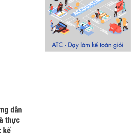
ớng dẫn
là thực
t kế