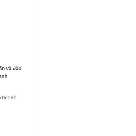
ấn và đào
oanh
á học kế