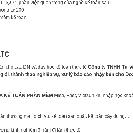
 THẠO 5 phần việc quan trọng của nghề kế toán sau:
thông tư 200
 mềm kế toan.
ATC
oán cho các DN và dạy học kế toán thực tế
Công ty TNHH Tư v
 giỏi, thành thạo nghiệp vụ, xử lý báo cáo nhậy bén cho D
A KẾ TOÁN PHẦN MỀM
Misa, Fast, Vietsun khi nhập học kho
toán thương mại, dịch vụ, kế toán sản xuất, kế toán xây dựng…
ơng kinh nghiệm 3 năm đi làm thực tế.