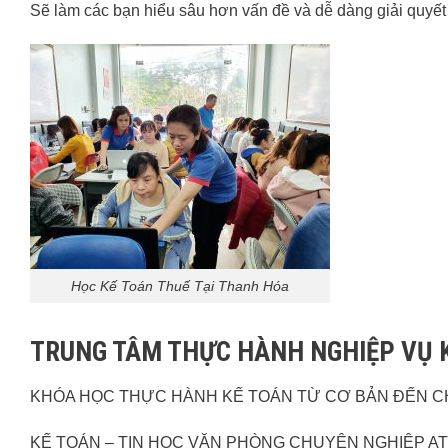
Sẽ làm các bạn hiểu sâu hơn vấn đề và dễ dàng giải quyết c
Học Kế Toán Thuế Tại Thanh Hóa
TRUNG TÂM THỰC HÀNH NGHIỆP VỤ 
KHÓA HỌC THỰC HÀNH KẾ TOÁN TỪ CƠ BẢN ĐẾN C
KẾ TOÁN – TIN HỌC VĂN PHÒNG CHUYÊN NGHIỆP A