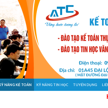
KỸ NĂNG KẾ TOÁN
KỸ NĂNG TIN HỌC
TUYỂN DỤNG
LIÊ
HỌC K