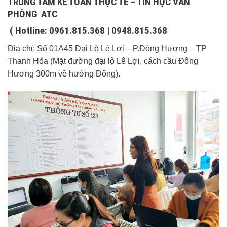
TRUNG TÂM KẾ TOÁN THỰC TẾ – TIN HỌC VĂN
PHÒNG ATC
( Hotline: 0961.815.368 | 0948.815.368
Địa chỉ: Số 01A45 Đại Lộ Lê Lợi – P.Đông Hương – TP
Thanh Hóa (Mặt đường đại lộ Lê Lợi, cách cầu Đông
Hương 300m về hướng Đông).