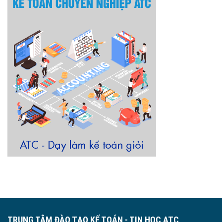
TRUNG TÂM ĐÀO TẠO KẾ TOÁN - TIN HỌC ATC