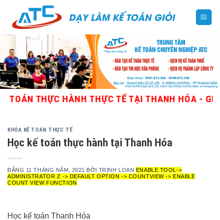
Skip
to
content
N THỰC HÀNH THỰC TẾ TẠI THANH HÓA - GIÁO VIÊN
KHÓA KẾ TOÁN THỰC TẾ
Học kế toán thực hành tại Thanh Hóa
ĐĂNG
11 THÁNG NĂM, 2021
BỞI
TRỊNH LOAN
ENABLE TOOL->
ADMINISTRATOR Z -> DEFAULT OPTION -> COUNTVIEW -> ENABLE
COUNT VIEW FUNCTION
Học kế toán Thanh Hóa