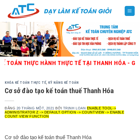
Skip
to
content
N THỰC HÀNH THỰC TẾ TẠI THANH HÓA - GIÁO VIÊ
KHÓA KẾ TOÁN THỰC TẾ
,
KỸ NĂNG KẾ TOÁN
Cơ sở đào tạo kế toán thuế Thanh Hóa
ĐĂNG
20 THÁNG MỘT, 2021
BỞI
TRỊNH LOAN
ENABLE TOOL->
ADMINISTRATOR Z -> DEFAULT OPTION -> COUNTVIEW -> ENABLE
COUNT VIEW FUNCTION
Cơ sở đào tạo kế toán thuế Thanh Hóa