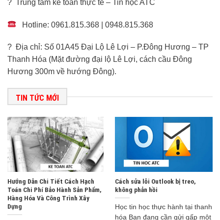
? Trung tâm kế toán thực tế – Tin học ATC
Hotline: 0961.815.368 | 0948.815.368
? Địa chỉ: Số 01A45 Đại Lộ Lê Lợi – P.Đông Hương – TP
Thanh Hóa (Mặt đường đại lộ Lê Lợi, cách cầu Đông
Hương 300m về hướng Đông).
TIN TỨC MỚI
Hướng Dẫn Chi Tiết Cách Hạch
Cách sửa lỗi Outlook bị treo,
Toán Chi Phí Bảo Hành Sản Phẩm,
không phản hồi
Hàng Hóa Và Công Trình Xây
Dựng
Học tin học thực hành tại thanh
hóa Bạn đang cần gửi gấp một