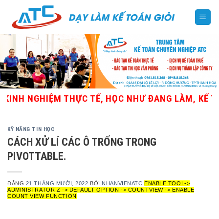
Skip
to
content
INH NGHIỆM THỰC TẾ, HỌC NHƯ ĐANG LÀM, KẾ TOÁ
KỸ NĂNG TIN HỌC
CÁCH XỬ LÍ CÁC Ô TRỐNG TRONG
PIVOTTABLE.
ĐĂNG
21 THÁNG MƯỜI, 2022
BỞI
NHANVIENATC
ENABLE TOOL->
ADMINISTRATOR Z -> DEFAULT OPTION -> COUNTVIEW -> ENABLE
COUNT VIEW FUNCTION