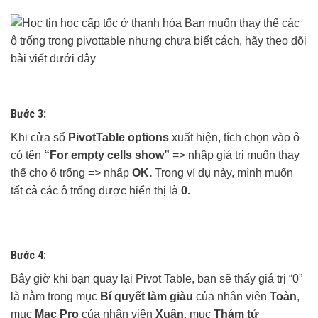
Bước 3:
Khi cửa sổ
PivotTable options
xuất hiện, tích chọn vào ô
có tên
“For empty cells show”
=> nhập giá trị muốn thay
thế cho ô trống => nhấp
OK.
Trong ví dụ này, mình muốn
tất cả các ô trống được hiển thị là
0.
Bước 4:
Bây giờ khi bạn quay lại Pivot Table, bạn sẽ thấy giá trị “0”
là nằm trong mục
Bí quyết làm giàu
của nhân viên
Toàn
,
mục
Mac Pro
của nhân viên
Xuân
, mục
Thám tử