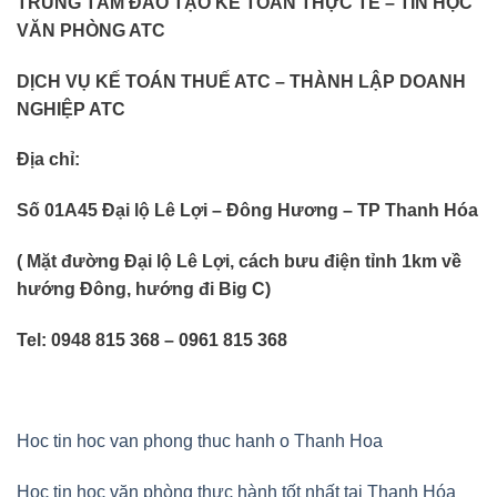
TRUNG TÂM ĐÀO TẠO KẾ TOÁN THỰC TẾ – TIN HỌC
VĂN PHÒNG ATC
DỊCH VỤ KẾ TOÁN THUẾ ATC – THÀNH LẬP DOANH
NGHIỆP ATC
Địa chỉ:
Số 01A45 Đại lộ Lê Lợi – Đông Hương – TP Thanh Hóa
( Mặt đường Đại lộ Lê Lợi, cách bưu điện tỉnh 1km về
hướng Đông, hướng đi Big C)
Tel: 0948 815 368 – 0961 815 368
Hoc tin hoc van phong thuc hanh o Thanh Hoa
Học tin học văn phòng thực hành tốt nhất tại Thanh Hóa