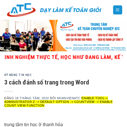
Skip
to
content
NH NGHIỆM THỰC TẾ, HỌC NHƯ ĐANG LÀM, KẾ TOÁN
KỸ NĂNG TIN HỌC
3 cách đánh số trang trong Word
ĐĂNG
18 THÁNG TÁM, 2022
BỞI
NHANVIENATC
ENABLE TOOL->
ADMINISTRATOR Z -> DEFAULT OPTION -> COUNTVIEW -> ENABLE
COUNT VIEW FUNCTION
trung tâm tin học ở thanh hóa