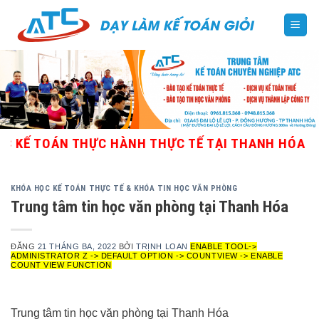
Skip
to
content
 TOÁN THỰC HÀNH THỰC TẾ TẠI THANH HÓA - GIÁO
KHÓA HỌC KẾ TOÁN THỰC TẾ & KHÓA TIN HỌC VĂN PHÒNG
Trung tâm tin học văn phòng tại Thanh Hóa
ĐĂNG
21 THÁNG BA, 2022
BỞI
TRỊNH LOAN
ENABLE TOOL->
ADMINISTRATOR Z -> DEFAULT OPTION -> COUNTVIEW -> ENABLE
COUNT VIEW FUNCTION
Trung tâm tin học văn phòng tại Thanh Hóa