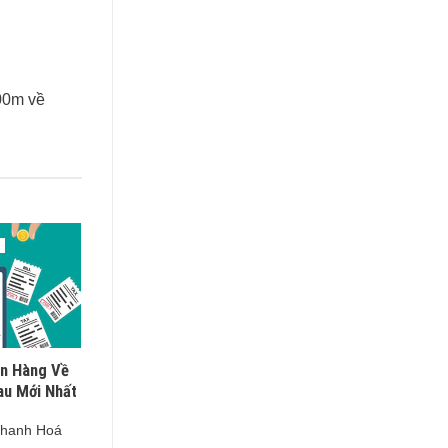
00m về
n Hàng Về
au Mới Nhất
 Thanh Hoá