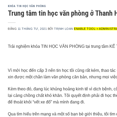
KHÓA TIN HỌC VĂN PHÒNG
Trung tâm tin học văn phòng ở Thanh 
ĐĂNG
11 THÁNG TƯ, 2021
BỞI
TRỊNH LOAN
ENABLE TOOL-> ADMINISTR
Trải nghiệm khóa TIN HỌC VĂN PHÒNG tại trung tâm K
Vì mới học đến cấp 3 nên tin học tôi cũng rất kém, thao tá
xin được một chân làm văn phòng căn bản, nhưng mọi việc k
Kèm theo đó, đang lúc khủng hoảng kinh tế vì dịch bệnh, c
lại càng chồng chất khó khăn. Tôi quyết định phải đi học th
để thoát khỏi “vết xe đổ” mà mình đang đi.
Qua tìm hiểu trên mạng và một số bạn bè giới thiệu, tôi tì