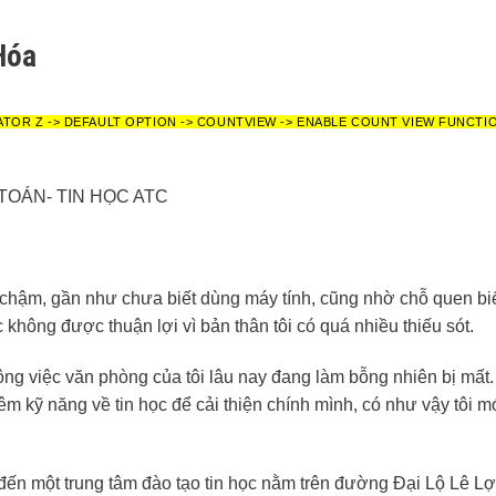
Hóa
ATOR Z -> DEFAULT OPTION -> COUNTVIEW -> ENABLE COUNT VIEW FUNCTI
Ế TOÁN- TIN HỌC ATC
c chậm, gần như chưa biết dùng máy tính, cũng nhờ chỗ quen biế
hông được thuận lợi vì bản thân tôi có quá nhiều thiếu sót.
ông việc văn phòng của tôi lâu nay đang làm bỗng nhiên bị mất
êm kỹ năng về tin học để cải thiện chính mình, có như vậy tôi m
m đến một trung tâm đào tạo tin học nằm trên đường Đại Lộ Lê Lợ