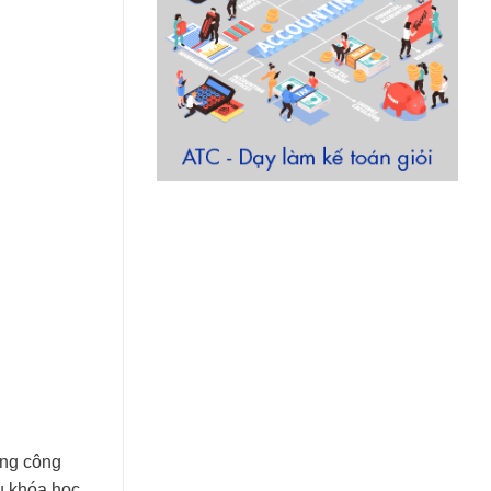
ong công
u khóa học.