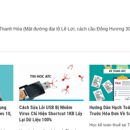
 Thanh Hóa (Mặt đường đại lộ Lê Lợi, cách cầu Đông Hương 3
rung
Cách Sửa Lỗi USB Bị Nhiễm
Hướng Dẫn Hạch Toá
ws 10,
Virus Chỉ Hiện Shortcut 1KB Lấy
Trước Hóa Đơn Về S
Lại Dữ Liệu 100%
Học kế toán thuế tại