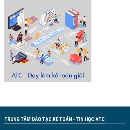
TRUNG TÂM ĐÀO TẠO KẾ TOÁN - TIN HỌC ATC