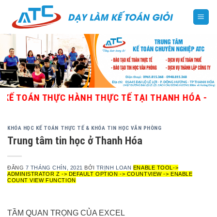
Skip
to
content
ÁN THỰC HÀNH THỰC TẾ TẠI THANH HÓA - GIÁO VIÊ
KHÓA HỌC KẾ TOÁN THỰC TẾ & KHÓA TIN HỌC VĂN PHÒNG
Trung tâm tin học ở Thanh Hóa
ĐĂNG
7 THÁNG CHÍN, 2021
BỞI
TRỊNH LOAN
ENABLE TOOL->
ADMINISTRATOR Z -> DEFAULT OPTION -> COUNTVIEW -> ENABLE
COUNT VIEW FUNCTION
TẦM QUAN TRỌNG CỦA EXCEL