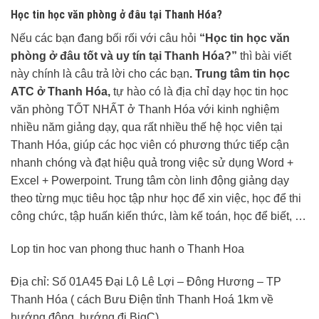
Học tin học văn phòng ở đâu tại Thanh Hóa?
Nếu các bạn đang bối rối với câu hỏi
“Học tin học văn
phòng ở đâu tốt và uy tín tại Thanh Hóa?”
thì bài viết
này chính là câu trả lời cho các bạn
. Trung tâm tin học
ATC ở Thanh Hóa,
tự hào có là địa chỉ dạy học tin học
văn phòng TỐT NHẤT ở Thanh Hóa với kinh nghiệm
nhiều năm giảng dạy, qua rất nhiều thế hệ học viên tại
Thanh Hóa, giúp các học viên có phương thức tiếp cận
nhanh chóng và đạt hiệu quả trong việc sử dụng Word +
Excel + Powerpoint. Trung tâm còn linh động giảng dạy
theo từng mục tiêu học tập như học để xin việc, học để thi
công chức, tập huấn kiến thức, làm kế toán, học để biết, …
Lop tin hoc van phong thuc hanh o Thanh Hoa
Địa chỉ: Số 01A45 Đại Lộ Lê Lợi – Đông Hương – TP
Thanh Hóa ( cách Bưu Điện tỉnh Thanh Hoá 1km về
hướng đông, hướng đi BigC).