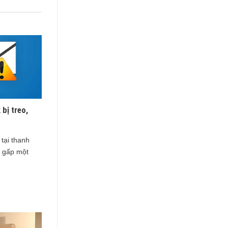
 bị treo,
 tại thanh
 gấp một