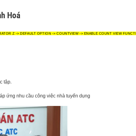
anh Hoá
RATOR Z -> DEFAULT OPTION -> COUNTVIEW -> ENABLE COUNT VIEW FUNCT
c tập.
đáp ứng nhu cầu công việc nhà tuyển dụng