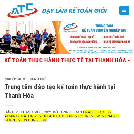
Skip
to
content
OÁN THỰC HÀNH THỰC TẾ TẠI THANH HÓA - GIÁO V
NGHIỆP VỤ KẾ TOÁN THUẾ
Trung tâm đào tạo kế toán thực hành tại
Thanh Hóa
ĐĂNG
26 THÁNG MỘT, 2021
BỞI
TRỊNH LOAN
ENABLE TOOL->
ADMINISTRATOR Z -> DEFAULT OPTION -> COUNTVIEW -> ENABLE
COUNT VIEW FUNCTION