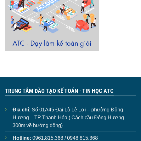
TRUNG TÂM ĐÀO TẠO KẾ TOÁN - TIN HỌC ATC
Địa chỉ:
Số 01A45 Đại Lộ Lê Lợi – phường Đông
Hương – TP Thanh Hóa ( Cách cầu Đông Hương
300m về hướng đông)
Hotline:
0961.815.368 / 0948.815.368