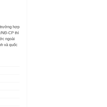
 trường hợp
2/NĐ-CP thì
ước ngoài
ảnh và quốc