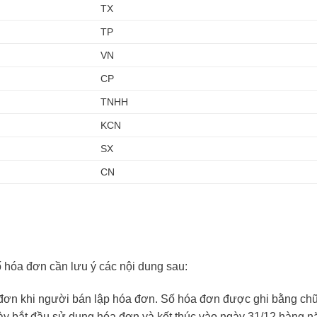
TX
TP
VN
CP
TNHH
KCN
SX
CN
ố hóa đơn cần lưu ý các nội dung sau:
 đơn khi người bán lập hóa đơn. Số hóa đơn được ghi bằng ch
gày bắt đầu sử dụng hóa đơn và kết thúc vào ngày 31/12 hàng n