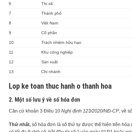
6
Thị xã
7
Thành phố
8
Việt Nam
9
Cổ phần
10
Trách nhiệm hữu hạn
11
Khu công nghiệp
12
Sản xuất
13
Chi nhánh
Lop ke toan thuc hanh o thanh hoa
2. Một số lưu ý về số hóa đơn
Căn cứ khoản 3 Điều 10
Nghị định 123/2020/NĐ-CP
, về s
Thứ nhất,
số hóa đơn là số thứ tự được thể hiện trên hóa
có tối đa 8 chữ số, bắt đầu từ số 1 vào ngày 01/01 hoặc n