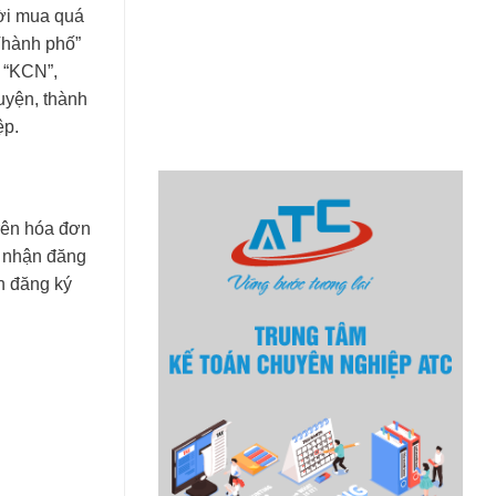
ười mua quá
Thành phố”
h “KCN”,
uyện, thành
ệp.
trên hóa đơn
g nhận đăng
n đăng ký