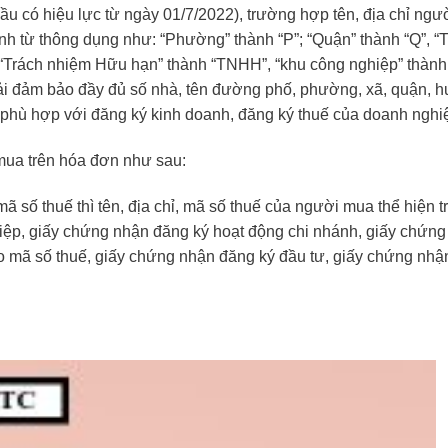
u có hiệu lực từ ngày 01/7/2022), trường hợp tên, địa chỉ ng
nh từ thông dụng như: “Phường” thành “P”; “Quận” thành “Q”, “
, “Trách nhiệm Hữu hạn” thành “TNHH”, “khu công nghiệp” thàn
ải đảm bảo đầy đủ số nhà, tên đường phố, phường, xã, quận, h
à phù hợp với đăng ký kinh doanh, đăng ký thuế của doanh nghi
 mua trên hóa đơn như sau:
 số thuế thì tên, địa chỉ, mã số thuế của người mua thể hiện 
hiệp, giấy chứng nhận đăng ký hoạt động chi nhánh, giấy chứn
o mã số thuế, giấy chứng nhận đăng ký đầu tư, giấy chứng nhậ