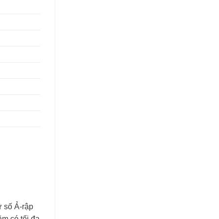
ữ số Ả-rập
ăm có tối đa