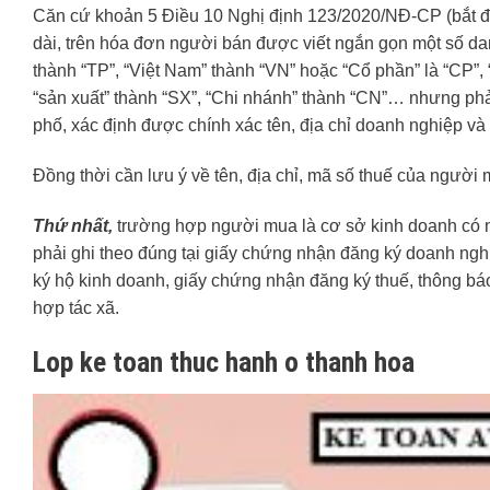
Căn cứ khoản 5 Điều 10 Nghị định 123/2020/NĐ-CP (bắt đầ
dài, trên hóa đơn người bán được viết ngắn gọn một số da
thành “TP”, “Việt Nam” thành “VN” hoặc “Cổ phần” là “CP”
“sản xuất” thành “SX”, “Chi nhánh” thành “CN”… nhưng ph
phố, xác định được chính xác tên, địa chỉ doanh nghiệp v
Đồng thời cần lưu ý về tên, địa chỉ, mã số thuế của người
Thứ nhất,
trường hợp người mua là cơ sở kinh doanh có mã
phải ghi theo đúng tại giấy chứng nhận đăng ký doanh ng
ký hộ kinh doanh, giấy chứng nhận đăng ký thuế, thông bá
hợp tác xã.
Lop ke toan thuc hanh o thanh hoa