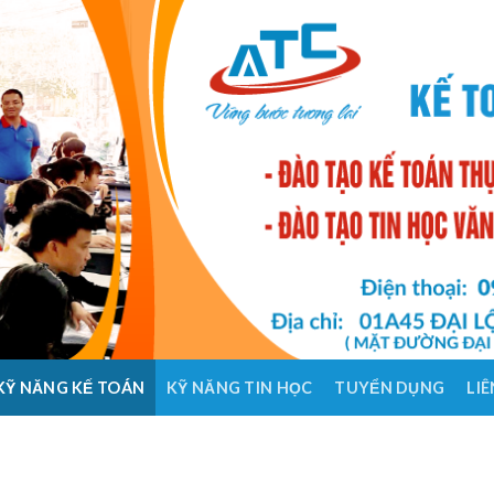
KỸ NĂNG KẾ TOÁN
KỸ NĂNG TIN HỌC
TUYỂN DỤNG
LIÊ
HỌC