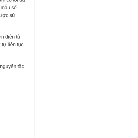
mẫu số
được sử
n điện tử
tự liên tục
 nguyên tắc