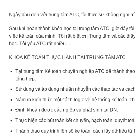
Ngày đầu đến với trung tâm ATC, tôi thực sự không nghĩ mì
Sau khi hoàn thành khóa học tại trung tâm ATC, giờ đây tôi
việc kế toán của mình. Tôi rất biết ơn Trung tâm và các thầ
học. Tôi yêu ATC rất nhiều…
KHÓA KẾ TOÁN THỰC HÀNH TẠI TRUNG TÂM ATC
Tại trung tâm Kế toán chuyên nghiệp ATC để thành thạo 
tổng hợp.
Sử dụng và áp dụng nhuần nhuyễn các thao tác và cách x
Nắm rõ kiến thức một cách logic về hệ thống kế toán, ch
Định khoản được các ngiệp vụ phát sinh tại DN.
Thực hiện các bút toán kết chuyển, hạch toán, quyết toá
Thành thạo quy trình lên sổ kế toán, cách lấy dữ liệu 