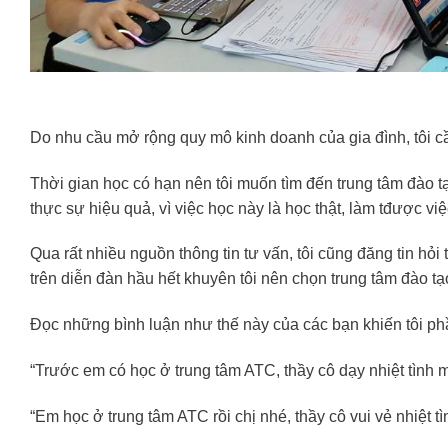
Do nhu cầu mở rộng quy mô kinh doanh của gia đình, tôi cầ
Thời gian học có hạn nên tôi muốn tìm đến trung tâm đào t
thực sự hiệu quả, vì việc học này là học thật, làm tđược việc
Qua rất nhiều nguồn thông tin tư vấn, tôi cũng đăng tin hỏi
trên diễn đàn hầu hết khuyên tôi nên chọn trung tâm đào t
Đọc những bình luận như thế này của các bạn khiến tôi ph
“Trước em có học ở trung tâm ATC, thầy cô dạy nhiệt tình 
“Em học ở trung tâm ATC rồi chị nhé, thầy cô vui vẻ nhiệt tì