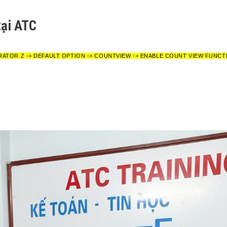
tại ATC
RATOR Z -> DEFAULT OPTION -> COUNTVIEW -> ENABLE COUNT VIEW FUNCT