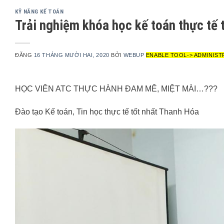
KỸ NĂNG KẾ TOÁN
Trải nghiệm khóa học kế toán thực tế 
ĐĂNG
16 THÁNG MƯỜI HAI, 2020
BỞI
WEBUP
ENABLE TOOL-> ADMINIST
HỌC VIÊN ATC THỰC HÀNH ĐAM MÊ, MIỆT MÀI…???
Đào tạo Kế toán, Tin học thực tế tốt nhất Thanh Hóa