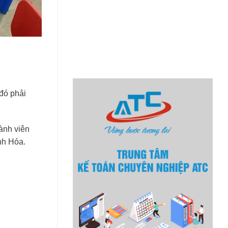
.
 đó phải
hành viên
nh Hóa.