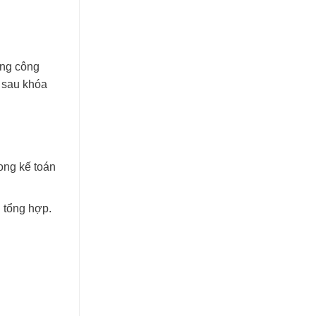
ong công
à sau khóa
ong kế toán
n tổng hợp.