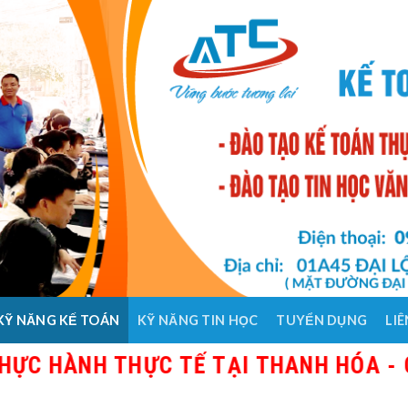
KỸ NĂNG KẾ TOÁN
KỸ NĂNG TIN HỌC
TUYỂN DỤNG
LIÊ
ÀNH THỰC TẾ TẠI THANH HÓA - GIÁO 