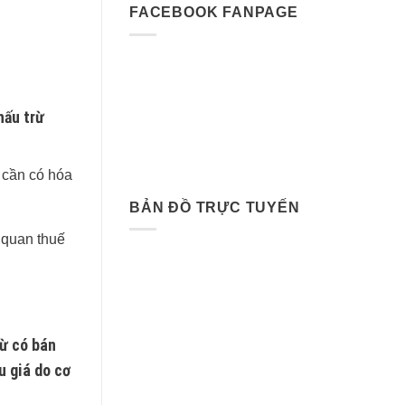
FACEBOOK FANPAGE
hấu trừ
 cần có hóa
BẢN ĐỒ TRỰC TUYẾN
 quan thuế
rừ có bán
u giá do cơ