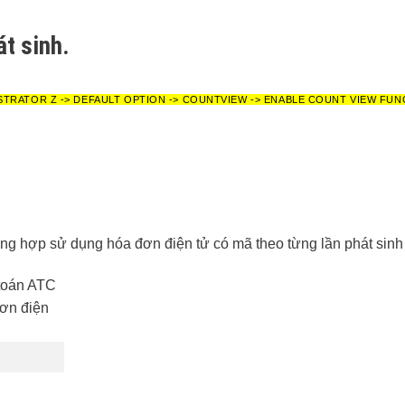
t sinh.
STRATOR Z -> DEFAULT OPTION -> COUNTVIEW -> ENABLE COUNT VIEW FUN
ng hợp sử dụng hóa đơn điện tử có mã theo từng lần phát sinh