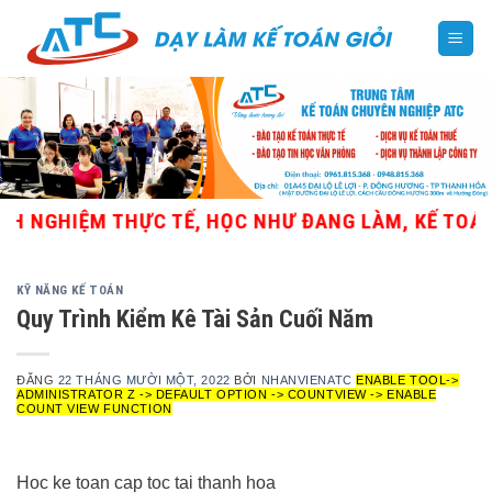
Skip
to
content
NGHIỆM THỰC TẾ, HỌC NHƯ ĐANG LÀM, KẾ TOÁN TỔN
KỸ NĂNG KẾ TOÁN
Quy Trình Kiểm Kê Tài Sản Cuối Năm
ĐĂNG
22 THÁNG MƯỜI MỘT, 2022
BỞI
NHANVIENATC
ENABLE TOOL->
ADMINISTRATOR Z -> DEFAULT OPTION -> COUNTVIEW -> ENABLE
COUNT VIEW FUNCTION
Hoc ke toan cap toc tai thanh hoa