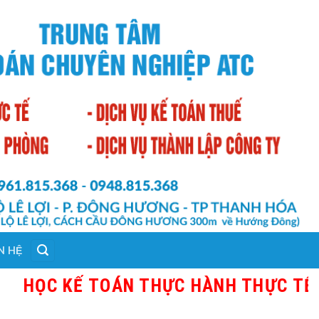
N HỆ
KẾ TOÁN THỰC HÀNH THỰC TẾ TẠI THA