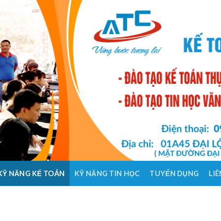
KỸ NĂNG KẾ TOÁN
KỸ NĂNG TIN HỌC
TUYỂN DỤNG
LIÊ
HỌC 