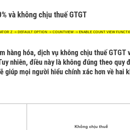
 0% và không chịu thuế GTGT
ATOR Z -> DEFAULT OPTION -> COUNTVIEW -> ENABLE COUNT VIEW FUNCT
iệm hàng hóa, dịch vụ không chịu thuế GTGT 
 Tuy nhiên, điều này là không đúng theo quy 
ẽ giúp mọi người hiểu chính xác hơn về hai k
Không chịu thuế