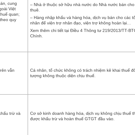
bán, cung
– Nhà ở thuộc sở hữu nhà nước do Nhà nước bán cho
oài Việt
thuê.
thuế quan;
– Hàng nhập khẩu và hàng hóa, dịch vụ bán cho các tổ
theo quy
nhân để viện trợ nhân đạo, viện trợ không hoàn lại…
Xem thêm chi tiết tại Điều 4 Thông tư 219/2013/TT-BT
Chính.
trên vẫn
Cá nhân, tổ chức không có trách nhiệm kê khai thuế đố
tượng không thuộc diện chịu thuế.
khấu trừ và
Cơ sở kinh doanh hàng hóa, dịch vụ không chịu thuế t
được khấu trừ và hoàn thuế GTGT đầu vào.