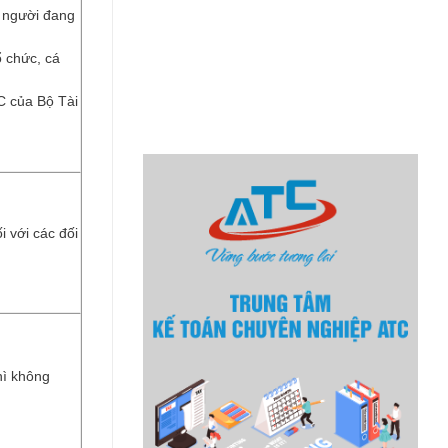
 người đang
 chức, cá
C của Bộ Tài
i với các đối
hì không