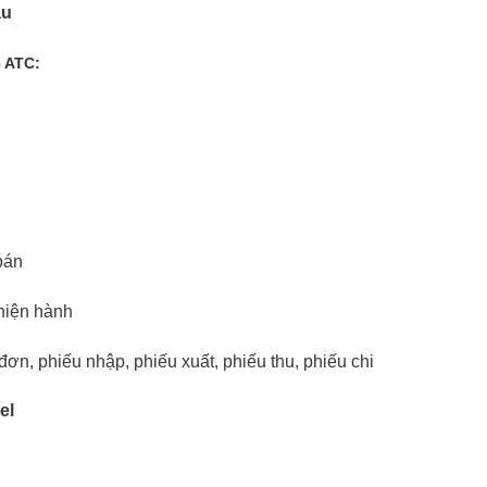
au
c ATC:
oán
 hiện hành
ơn, phiếu nhập, phiếu xuất, phiếu thu, phiếu chi
el