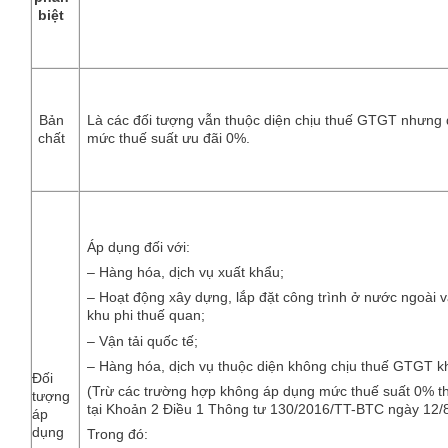
biệt
Là các đối tượng vẫn thuộc diện chịu thuế GTGT nhưn
Bản
mức thuế suất ưu đãi 0%.
chất
Áp dụng đối với:
– Hàng hóa, dịch vụ xuất khẩu;
– Hoạt động xây dựng, lắp đặt công trình ở nước ngoài v
khu phi thuế quan;
– Vận tải quốc tế;
– Hàng hóa, dịch vụ thuộc diện không chịu thuế GTGT kh
Đối
(Trừ các trường hợp không áp dụng mức thuế suất 0% t
tượng
tại Khoản 2 Điều 1 Thông tư 130/2016/TT-BTC ngày 12/
áp
dụng
Trong đó: