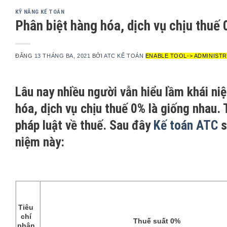
KỸ NĂNG KẾ TOÁN
Phân biệt hàng hóa, dịch vụ chịu thuế
ĐĂNG
13 THÁNG BA, 2021
BỞI
ATC KẾ TOÁN
ENABLE TOOL-> ADMINISTR
Lâu nay nhiều người vẫn hiểu lầm khái n
hóa, dịch vụ chịu thuế 0% là giống nhau.
pháp luật về thuế. Sau đây
Kế toán ATC
s
niệm này:
Tiêu
chí
Thuế suất 0%
phân