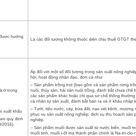
g được hưởng
Là các đối tượng không thuộc diện chịu thuế GTGT the
Áp đối với một số đối tượng trong sản xuất nông nghiệ
hội, hoạt động nhân đạo, đơn cử như:
– Sản phẩm trồng trọt (bao gồm cả sản phẩm rừng trồ
nuôi, thủy sản, hải sản nuôi trồng, đánh bắt chưa chế 
à ở trong
các sản phẩm khác hoặc chỉ qua sơ chế thông thường 
cá nhân tự sản xuất, đánh bắt bán ra và ở khâu nhập 
– Tưới, tiêu nước; cày, bừa đất; nạo vét kênh, mương 
i xuất khẩu
phục vụ sản xuất nông nghiệp; dịch vụ thu hoạch sản
heo quy định
nghiệp.
8/2016).
– Sản phẩm muối được sản xuất từ nước biển, muối mỏ
muối tinh, muối i-ốt mà thành phần chính là Na-tri-clo-