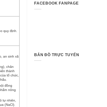
FACEBOOK FANPAGE
o quy định.
BẢN ĐỒ TRỰC TUYẾN
p, an sinh xã
ng), chăn
biến thành
của tổ chức,
khẩu.
nội đồng
 phẩm nông
 tự nhiên,
rua (NaCl).