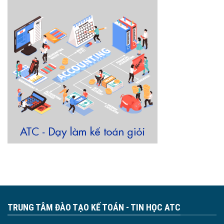
TRUNG TÂM ĐÀO TẠO KẾ TOÁN - TIN HỌC ATC