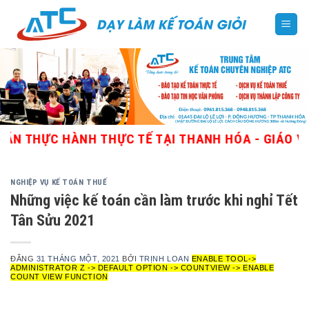
Skip
to
content
ỰC HÀNH THỰC TẾ TẠI THANH HÓA - GIÁO VIÊN GI
NGHIỆP VỤ KẾ TOÁN THUẾ
Những việc kế toán cần làm trước khi nghỉ Tết
Tân Sửu 2021
ĐĂNG
31 THÁNG MỘT, 2021
BỞI
TRỊNH LOAN
ENABLE TOOL->
ADMINISTRATOR Z -> DEFAULT OPTION -> COUNTVIEW -> ENABLE
COUNT VIEW FUNCTION