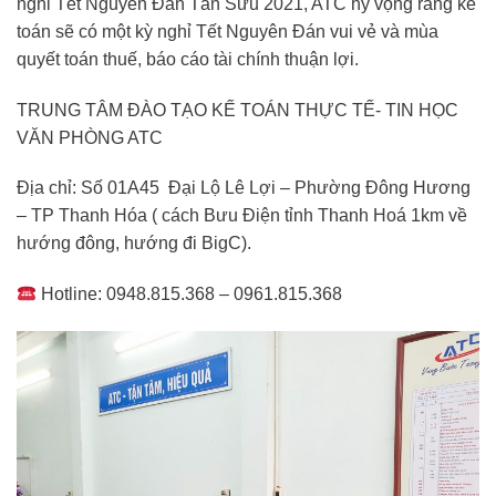
nghỉ Tết Nguyên Đán Tân Sửu 2021, ATC hy vọng rằng kế
toán sẽ có một kỳ nghỉ Tết Nguyên Đán vui vẻ và mùa
quyết toán thuế, báo cáo tài chính thuận lợi.
TRUNG TÂM ĐÀO TẠO KẾ TOÁN THỰC TẾ- TIN HỌC
VĂN PHÒNG ATC
Địa chỉ: Số 01A45 Đại Lộ Lê Lợi – Phường Đông Hương
– TP Thanh Hóa ( cách Bưu Điện tỉnh Thanh Hoá 1km về
hướng đông, hướng đi BigC).
Hotline: 0948.815.368 – 0961.815.368