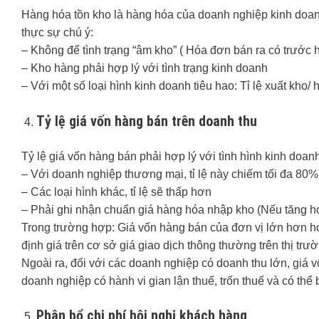
Hàng hóa tồn kho là hàng hóa của doanh nghiệp kinh doan
thực sự chú ý:
– Không để tình trạng “âm kho” ( Hóa đơn bán ra có trước
– Kho hàng phải hợp lý với tình trạng kinh doanh
– Với một số loại hình kinh doanh tiêu hao: Tỉ lệ xuất kho/
Tỷ lệ giá vốn hàng bán trên doanh thu
Tỷ lệ giá vốn hàng bán phải hợp lý với tình hình kinh doanh
– Với doanh nghiệp thương mại, tỉ lệ này chiếm tối đa 80%
– Các loại hình khác, tỉ lệ sẽ thấp hơn
– Phải ghi nhận chuẩn giá hàng hóa nhập kho (Nếu tăng ho
Trong trường hợp: Giá vốn hàng bán của đơn vị lớn hơn ho
định giá trên cơ sở giá giao dịch thông thường trên thị trư
Ngoài ra, đối với các doanh nghiệp có doanh thu lớn, giá 
doanh nghiệp có hành vi gian lận thuế, trốn thuế và có thể b
Phân bổ chi phí hội nghị khách hàng