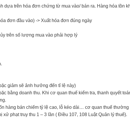
h dựa trên hóa đơn chứng từ mua vào/ bán ra. Hàng hóa tồn k
 hóa đơn đầu vào) -> Xuất hóa đơn đúng ngày
 hủy trên số lượng mua vào phải hợp lý
.
ặc giảm sẽ ảnh hưởng đến tỉ lệ này)
ặc bằng doanh thu. Khi cơ quan thuế kiểm tra, thanh quyết toá
ờng.
vốn hàng bán chiếm tỷ lệ cao, lỗ kéo dài… cơ quan thuế thường
ị xử phạt truy thu 1 – 3 lần ( Điều 107, 108 Luật Quản lý thuế).