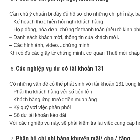
Cần chú ý chuẩn bị đầy đủ hồ sơ cho những chi phí này, 
– Kế hoạch thực hiện hội nghị khách hàng
– Hợp đồng, hóa đơn, chứng từ thanh toán (nêu rõ kinh phí,
– Danh sách khách mời, thông tin của khách mời.
– Các hình ảnh, video…chứng minh.
Khi có đủ các giấy tờ chứng minh, cơ quan Thuế mới chấp n
Các nghiệp vụ dư có tài khoản 131
Có những vấn đề có thể phát sinh với tài khoản 131 trong 
– Phải thu khách hàng với số tiên lớn
– Khách hàng ứng trước tiền muah àng
– Ký quỹ với việc phân phối
– Số dư tài khoản kéo dài
Với các nghiệp vụ này, sẽ phải kiểm tra lại việc cung cấp hợ
Phân bổ chi phí hàng khuyến mãi/ cho / tặng