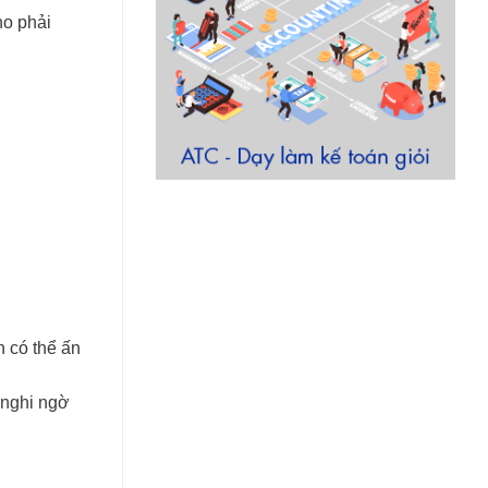
ho phải
n có thể ấn
 nghi ngờ