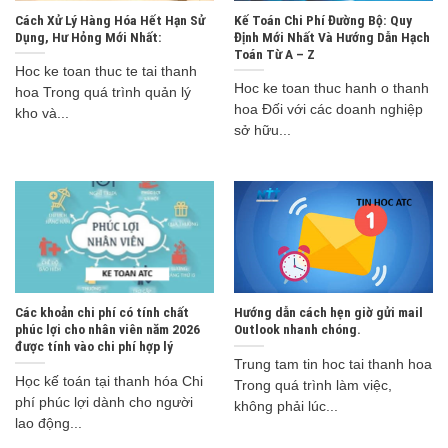
Cách Xử Lý Hàng Hóa Hết Hạn Sử
Kế Toán Chi Phí Đường Bộ: Quy
Dụng, Hư Hỏng Mới Nhất:
Định Mới Nhất Và Hướng Dẫn Hạch
Toán Từ A – Z
Hoc ke toan thuc te tai thanh
Hoc ke toan thuc hanh o thanh
hoa Trong quá trình quản lý
hoa Đối với các doanh nghiệp
kho và...
sở hữu...
Các khoản chi phí có tính chất
Hướng dẫn cách hẹn giờ gửi mail
phúc lợi cho nhân viên năm 2026
Outlook nhanh chóng.
được tính vào chi phí hợp lý
Trung tam tin hoc tai thanh hoa
Học kế toán tại thanh hóa Chi
Trong quá trình làm việc,
phí phúc lợi dành cho người
không phải lúc...
lao động...