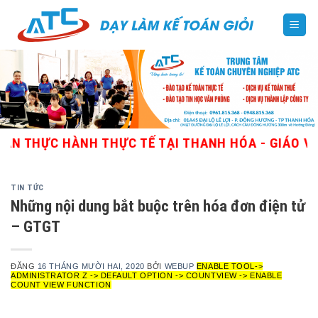
Skip
to
content
C HÀNH THỰC TẾ TẠI THANH HÓA - GIÁO VIÊN GIỎI
TIN TỨC
Những nội dung bắt buộc trên hóa đơn điện tử
– GTGT
ĐĂNG
16 THÁNG MƯỜI HAI, 2020
BỞI
WEBUP
ENABLE TOOL->
ADMINISTRATOR Z -> DEFAULT OPTION -> COUNTVIEW -> ENABLE
COUNT VIEW FUNCTION