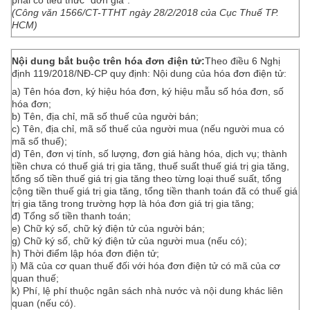
phải có tiêu thức “đơn giá”.
(Công văn 1566/CT-TTHT ngày 28/2/2018 của Cục Thuế TP.
HCM)
Nội dung bắt buộc trên hóa đơn điện tử:
Theo điều 6 Nghị
định 119/2018/NĐ-CP quy định: Nội dung của hóa đơn điện tử:
a) Tên hóa đơn, ký hiệu hóa đơn, ký hiệu mẫu số hóa đơn, số
hóa đơn;
b) Tên, địa chỉ, mã số thuế của người bán;
c) Tên, địa chỉ, mã số thuế của người mua (nếu người mua có
mã số thuế);
d) Tên, đơn vị tính, số lượng, đơn giá hàng hóa, dịch vụ; thành
tiền chưa có thuế giá trị gia tăng, thuế suất thuế giá trị gia tăng,
tổng số tiền thuế giá trị gia tăng theo từng loại thuế suất, tổng
cộng tiền thuế giá trị gia tăng, tổng tiền thanh toán đã có thuế giá
trị gia tăng trong trường hợp là hóa đơn giá trị gia tăng;
đ) Tổng số tiền thanh toán;
e) Chữ ký số, chữ ký điện tử của người bán;
g) Chữ ký số, chữ ký điện tử của người mua (nếu có);
h) Thời điểm lập hóa đơn điện tử;
i) Mã của cơ quan thuế đối với hóa đơn điện tử có mã của cơ
quan thuế;
k) Phí, lệ phí thuộc ngân sách nhà nước và nội dung khác liên
quan (nếu có).