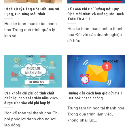
Cách Xử Lý Hàng Hóa Hết Hạn Sử
Kế Toán Chi Phí Đường Bộ: Quy
Dụng, Hư Hỏng Mới Nhất:
Định Mới Nhất Và Hướng Dẫn Hạch
Toán Từ A – Z
Hoc ke toan thuc te tai thanh
Hoc ke toan thuc hanh o thanh
hoa Trong quá trình quản lý
hoa Đối với các doanh nghiệp
kho và...
sở hữu...
Các khoản chi phí có tính chất
Hướng dẫn cách hẹn giờ gửi mail
phúc lợi cho nhân viên năm 2026
Outlook nhanh chóng.
được tính vào chi phí hợp lý
Trung tam tin hoc tai thanh hoa
Học kế toán tại thanh hóa Chi
Trong quá trình làm việc,
phí phúc lợi dành cho người
không phải lúc...
lao động...