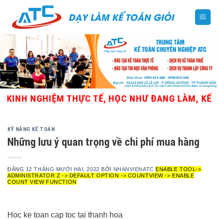
Skip
to
content
INH NGHIỆM THỰC TẾ, HỌC NHƯ ĐANG LÀM, KẾ TOÁ
KỸ NĂNG KẾ TOÁN
Những lưu ý quan trọng về chi phí mua hàng
ĐĂNG
12 THÁNG MƯỜI HAI, 2022
BỞI
NHANVIENATC
ENABLE TOOL->
ADMINISTRATOR Z -> DEFAULT OPTION -> COUNTVIEW -> ENABLE
COUNT VIEW FUNCTION
Hoc ke toan cap toc tai thanh hoa