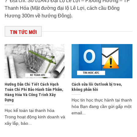
? Địa chỉ: Số 01A45 Đại Lộ Lê Lợi – P.Đông Hương – TP
Thanh Hóa (Mặt đường đại lộ Lê Lợi, cách cầu Đông
Hương 300m về hướng Đông).
TIN TỨC MỚI
Hướng Dẫn Chi Tiết Cách Hạch
Cách sửa lỗi Outlook bị treo,
Toán Chi Phí Bảo Hành Sản Phẩm,
không phản hồi
Hàng Hóa Và Công Trình Xây
Dựng
Học tin học thực hành tại thanh
hóa Bạn đang cần gửi gấp một
Học kế toán tại thanh hóa
email...
Trong hoạt động kinh doanh và
xây lắp, bảo...