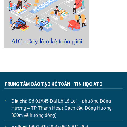
TRUNG TÂM ĐÀO TẠO KẾ TOÁN - TIN HỌC ATC
Địa chỉ:
Số 01A45 Đại Lộ Lê Lợi – phường Đông
Hương – TP Thanh Hóa ( Cách cầu Đông Hương
300m về hướng đông)
Hotline:
0961.815.368 / 0948.815.368