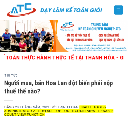
Skip
to
content
ÁN THỰC HÀNH THỰC TẾ TẠI THANH HÓA - GIÁO VIÊ
TIN TỨC
Người mua, bán Hoa Lan đột biến phải nộp
thuế thế nào?
ĐĂNG
20 THÁNG NĂM, 2021
BỞI
TRỊNH LOAN
ENABLE TOOL->
ADMINISTRATOR Z -> DEFAULT OPTION -> COUNTVIEW -> ENABLE
COUNT VIEW FUNCTION