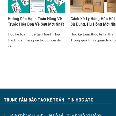
Hướng Dẫn Hạch Toán Hàng Về
Cách Xử Lý Hàng Hóa Hết
Trước Hóa Đơn Về Sau Mới Nhất
Sử Dụng, Hư Hỏng Mới Nh
Học kế toán thuế tại Thanh Hoá
Hoc ke toan thuc te tai tha
Hạch toán hàng về trước hóa đơn
Trong quá trình quản lý kho 
về...
TRUNG TÂM ĐÀO TẠO KẾ TOÁN - TIN HỌC ATC
Địa chỉ:
Số 01A45 Đại Lộ Lê Lợi – phường Đông