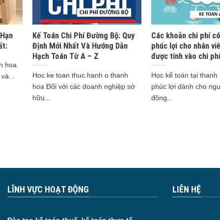
 Hạn
Kế Toán Chi Phí Đường Bộ: Quy
Các khoản chi phí có
ất:
Định Mới Nhất Và Hướng Dẫn
phúc lợi cho nhân vi
Hạch Toán Từ A – Z
được tính vào chi phí
nh hoa
Hoc ke toan thuc hanh o thanh
Học kế toán tại thanh
và...
hoa Đối với các doanh nghiệp sở
phúc lợi dành cho ngư
hữu...
động...
LĨNH VỰC HOẠT ĐỘNG
LIÊN HỆ