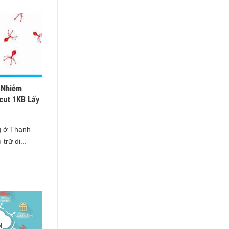
 Nhiễm
cut 1KB Lấy
g ở Thanh
trữ di...