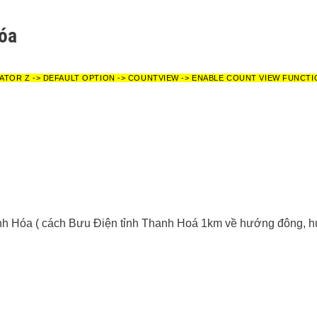
Hóa
ATOR Z -> DEFAULT OPTION -> COUNTVIEW -> ENABLE COUNT VIEW FUNCTI
nh Hóa ( cách Bưu Điện tỉnh Thanh Hoá 1km về hướng đông, h