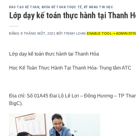
ĐÀO TẠO KẾ TOÁN
,
KHÓA KẾ TOÁN THỰC TẾ
,
KỸ NĂNG TIN HỌC
Lớp dạy kế toán thực hành tại Thanh 
ĐĂNG
8 THÁNG MỘT, 2021
BỞI
TRỊNH LOAN
ENABLE TOOL-> ADMINISTR
Lớp dạy kế toán thực hành tại Thanh Hóa
Học Kế Toán Thực Hành Tại Thanh Hóa- Trung tâm ATC
Địa chỉ: Số 01A45 Đại Lộ Lê Lợi – Đông Hương – TP Tha
BigC).