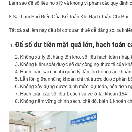
Làm sao để số liệu hợp lý và không vi phạm các quy định
8 Sai Lầm Phổ Biến Của Kế Toán Khi Hạch Toán Chi Phí
Tất cả sai lầm này đều bị cơ quan thuế dễ dàng soi ra khiế
Để số dư tiền mặt quá lớn, hạch toán cá
2. Không xử lý tốt hàng tồn kho, số liệu hạch toán nhập
3. Không kiểm soát được số dư công nợ thực tế của kh
4. Hạch toán sai chi phí quản lý, lẫn lộn trong các khoả
5. Lẫn lộn giữa những khoản chi trả trước được phân bổ
6. Không xây dựng được định mức, dự toán, hóa đơn ngu
7. Hạch toán các số liệu 1 cách vu vơ ở tài khoản 154
8. Không nắm vững chính sách, chế độ, biến 1 khoản chi