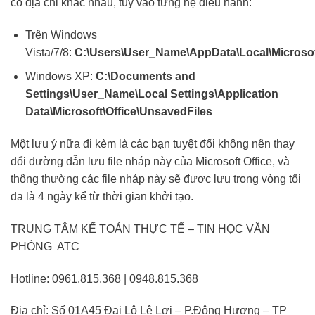
có địa chỉ khác nhau, tùy vào từng hệ điều hành:
Trên Windows
Vista/7/8:
C:\Users\User_Name\AppData\Local\Microsof
Windows XP:
C:\Documents and
Settings\User_Name\Local Settings\Application
Data\Microsoft\Office\UnsavedFiles
Một lưu ý nữa đi kèm là các bạn tuyệt đối không nên thay
đổi đường dẫn lưu file nháp này của Microsoft Office, và
thông thường các file nháp này sẽ được lưu trong vòng tối
đa là 4 ngày kể từ thời gian khởi tạo.
TRUNG TÂM KẾ TOÁN THỰC TẾ – TIN HỌC VĂN
PHÒNG ATC
Hotline: 0961.815.368 | 0948.815.368
Địa chỉ: Số 01A45 Đại Lộ Lê Lợi – P.Đông Hương – TP