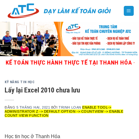
Skip
to
content
 TOÁN THỰC HÀNH THỰC TẾ TẠI THANH HÓA - GIÁO 
KỸ NĂNG TIN HỌC
Lấy lại Excel 2010 chưa lưu
ĐĂNG
5 THÁNG HAI, 2021
BỞI
TRỊNH LOAN
ENABLE TOOL->
ADMINISTRATOR Z -> DEFAULT OPTION -> COUNTVIEW -> ENABLE
COUNT VIEW FUNCTION
Học tin học ở Thanh Hóa