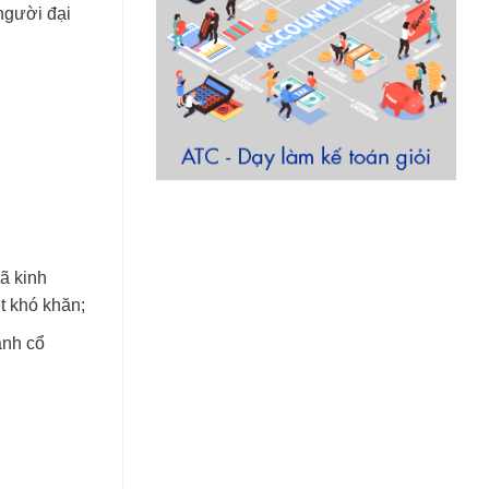
 người đại
xã kinh
t khó khăn;
ành cổ