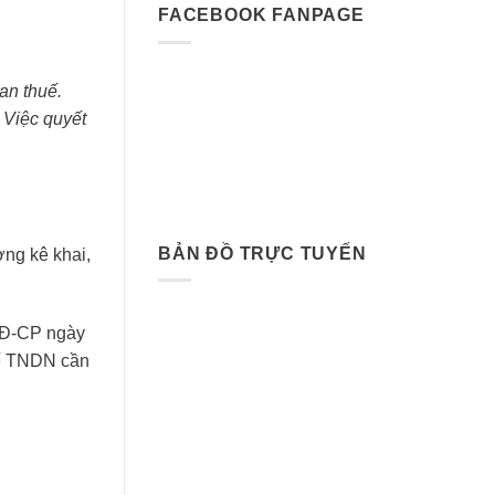
FACEBOOK FANPAGE
an thuế.
 Việc quyết
BẢN ĐỒ TRỰC TUYẾN
ợng kê khai,
NĐ-CP ngày
uế TNDN cần