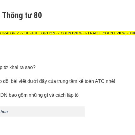
o Thông tư 80
STRATOR Z -> DEFAULT OPTION -> COUNTVIEW -> ENABLE COUNT VIEW FUN
 tờ khai ra sao?
 dõi bài viết dưới đây của trung tâm kế toán ATC nhé!
 hoa