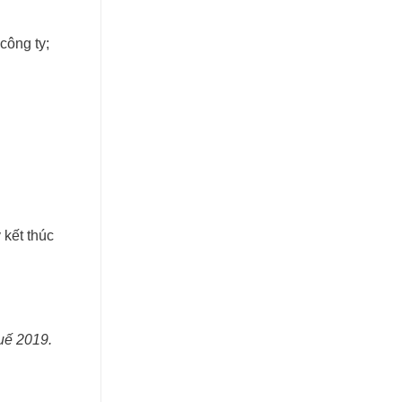
công ty;
 kết thúc
uế 2019.