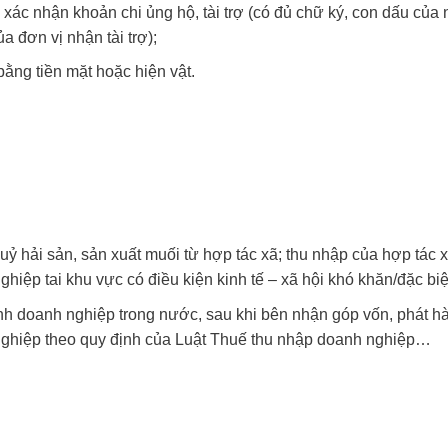
g xác nhận khoản chi ủng hộ, tài trợ (có đủ chữ ký, con dấu của
a đơn vị nhận tài trợ);
ằng tiền mặt hoặc hiện vật.
thuỷ hải sản, sản xuất muối từ hợp tác xã; thu nhập của hợp tác 
iệp tai khu vực có điều kiện kinh tế – xã hội khó khăn/đặc biệ
nh doanh nghiệp trong nước, sau khi bên nhận góp vốn, phát h
h nghiệp theo quy định của Luật Thuế thu nhập doanh nghiệp…