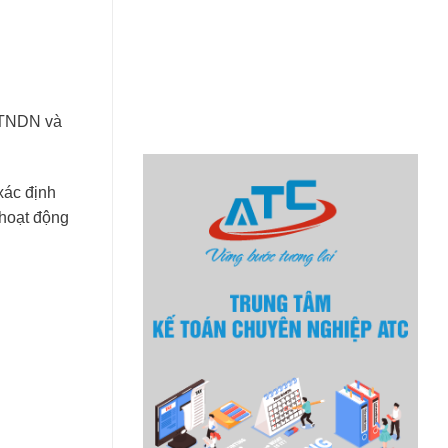
ế TNDN và
xác định
 hoạt động