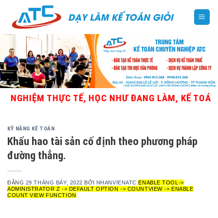
Skip
to
content
GHIỆM THỰC TẾ, HỌC NHƯ ĐANG LÀM, KẾ TOÁN TỔN
KỸ NĂNG KẾ TOÁN
Khấu hao tài sản cố định theo phương pháp
đường thẳng.
ĐĂNG
29 THÁNG BẢY, 2022
BỞI
NHANVIENATC
ENABLE TOOL->
ADMINISTRATOR Z -> DEFAULT OPTION -> COUNTVIEW -> ENABLE
COUNT VIEW FUNCTION