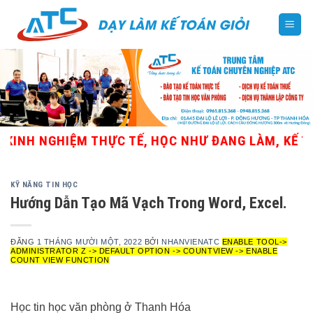
Skip
to
content
INH NGHIỆM THỰC TẾ, HỌC NHƯ ĐANG LÀM, KẾ TOÁN
KỸ NĂNG TIN HỌC
Hướng Dẫn Tạo Mã Vạch Trong Word, Excel.
ĐĂNG
1 THÁNG MƯỜI MỘT, 2022
BỞI
NHANVIENATC
ENABLE TOOL->
ADMINISTRATOR Z -> DEFAULT OPTION -> COUNTVIEW -> ENABLE
COUNT VIEW FUNCTION
Học tin học văn phòng ở Thanh Hóa